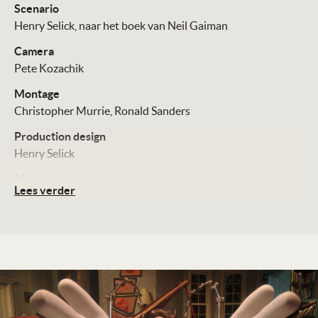
Scenario
Henry Selick
naar het boek van Neil Gaiman
Camera
Pete Kozachik
Montage
Christopher Murrie
Ronald Sanders
Production design
Henry Selick
Muziek
Lees verder
Bruno Coulais
Cast
Dakota Fanning
Teri Hatcher
John Hodgman
Jennifer
Saunders
Dawn French
Distributie
Piece of Magic (rerelease)
UPI (13 mei 2009)