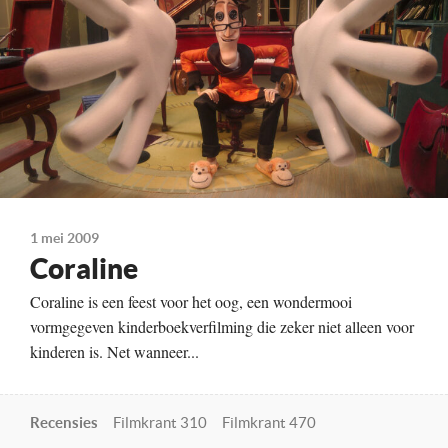
Technische Details
Kleur, 100 minuten
Te zien vanaf
15-08-2024
Land
Verenigde Staten, 2009
1 mei 2009
Coraline
Coraline is een feest voor het oog, een wondermooi
vormgegeven kinderboekverfilming die zeker niet alleen voor
kinderen is. Net wanneer...
Recensies
Filmkrant 310
Filmkrant 470