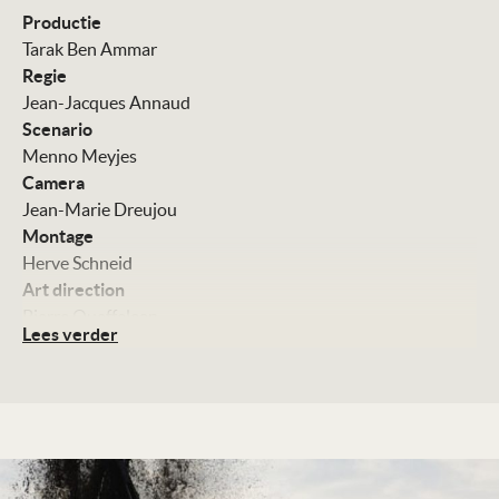
Productie
Tarak Ben Ammar
Regie
Jean-Jacques Annaud
Scenario
Menno Meyjes
Camera
Jean-Marie Dreujou
Montage
Herve Schneid
Art direction
Pierre Queffelean
Lees verder
Muziek
James Horner
Met
Tahar Rahim
Antonio Banderas
Mark Strong