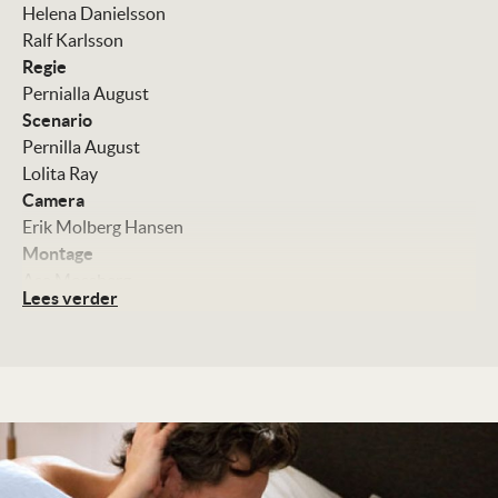
Helena Danielsson
Ralf Karlsson
Regie
Pernialla August
Scenario
Pernilla August
Lolita Ray
Camera
Erik Molberg Hansen
Montage
Asa Mossberg
Lees verder
Art direction
Nick Dent
Met
Noomi Rapace
Tehilla Blad
Ville Virtanen
Outi Maenpaa