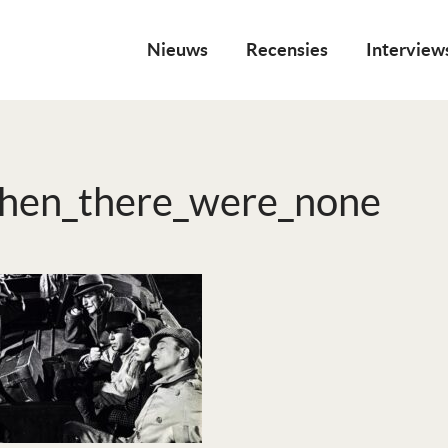
Nieuws
Recensies
Interview
then_there_were_none