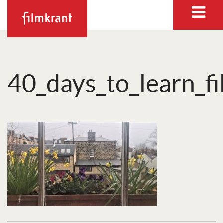
40_days_to_learn_f