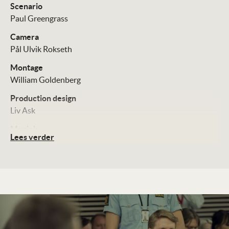
Scenario
Paul Greengrass
Camera
Pål Ulvik Rokseth
Montage
William Goldenberg
Production design
Liv Ask
Muziek
Lees verder
Sune Martin
Cast
Jonas Strand Gravli
Anders Danielsen Lie
Jon Øigarden
Distributie
Netflix (bioscoop en sctreaming)
Technische Details