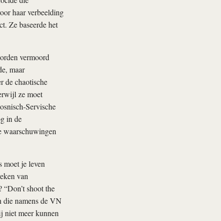
oor haar verbeelding
ict. Ze baseerde het
worden vermoord
de, maar
r de chaotische
erwijl ze moet
Bosnisch-Servische
g in de
 de waarschuwingen
s moet je leven
reken van
 “Don’t shoot the
an die namens de VN
j niet meer kunnen