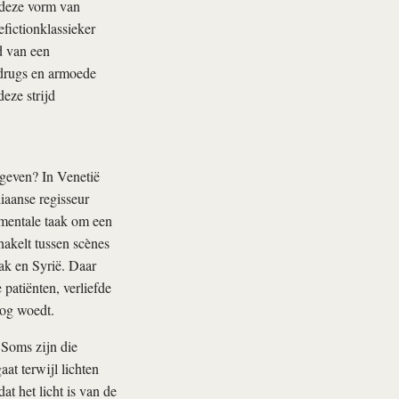
 deze vorm van
fictionklassieker
d van een
n drugs en armoede
eze strijd
egeven? In Venetië
liaanse regisseur
entale taak om een
akelt tussen scènes
rak en Syrië. Daar
patiënten, verliefde
log woedt.
 Soms zijn die
at terwijl lichten
at het licht is van de