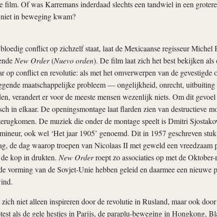
e film. Of was Karremans inderdaad slechts een tandwiel in een groter
 niet in beweging kwam?
bloedig conflict op zichzelf staat, laat de Mexicaanse regisseur Michel 
kende
New Order
(
Nuevo orden
). De film laat zich het best bekijken als
op conflict en revolutie: als met het omverwerpen van de gevestigde o
ggende maatschappelijke probleem — ongelijkheid, onrecht, uitbuiting
n, verandert er voor de meeste mensen wezenlijk niets. Om dit gevoel 
lisch in elkaar. De openingsmontage laat flarden zien van destructieve 
m terugkomen. De muziek die onder de montage speelt is Dmitri Sjostakov
ineur, ook wel ‘Het jaar 1905’ genoemd. Dit in 1957 geschreven stuk 
g, de dag waarop troepen van Nicolaas II met geweld een vreedzaam p
 de kop in drukten.
New Order
roept zo associaties op met de Oktober-r
t de vorming van de Sovjet-Unie hebben geleid en daarmee een nieuwe p
wind.
 zich niet alleen inspireren door de revolutie in Rusland, maar ook do
est als de gele hestjes in Parijs, de paraplu-beweging in Hongkong, Bl