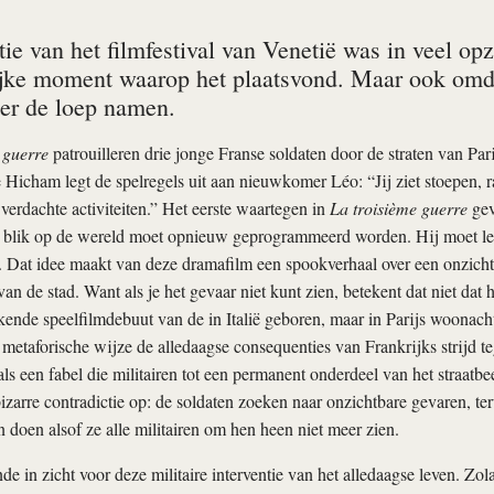
ie van het filmfestival van Venetië was in veel opz
ijke moment waarop het plaatsvond. Maar ook omdat
er de loep namen.
 guerre
patrouilleren drie jonge Franse soldaten door de straten van Par
Hicham legt de spelregels uit aan nieuwkomer Léo: “Jij ziet stoepen, 
 verdachte activiteiten.” Het eerste waartegen in
La troisième guerre
gev
’s blik op de wereld moet opnieuw geprogrammeerd worden. Hij moet le
is. Dat idee maakt van deze dramafilm een spookverhaal over een onzicht
n de stad. Want als je het gevaar niet kunt zien, betekent dat niet dat he
nde speelfilmdebuut van de in Italië geboren, maar in Parijs woonach
 metaforische wijze de alledaagse consequenties van Frankrijks strijd te
 als een fabel die militairen tot een permanent onderdeel van het straatb
bizarre contradictie op: de soldaten zoeken naar onzichtbare gevaren, t
n doen alsof ze alle militairen om hen heen niet meer zien.
nde in zicht voor deze militaire interventie van het alledaagse leven. Zo