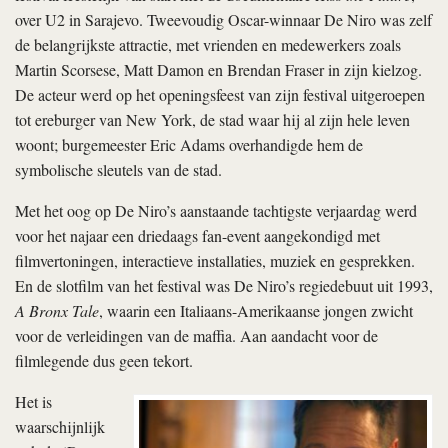
over U2 in Sarajevo. Tweevoudig Oscar-winnaar De Niro was zelf
de belangrijkste attractie, met vrienden en medewerkers zoals
Martin Scorsese, Matt Damon en Brendan Fraser in zijn kielzog.
De acteur werd op het openingsfeest van zijn festival uitgeroepen
tot ereburger van New York, de stad waar hij al zijn hele leven
woont; burgemeester Eric Adams overhandigde hem de
symbolische sleutels van de stad.
Met het oog op De Niro’s aanstaande tachtigste verjaardag werd
voor het najaar een driedaags fan-event aangekondigd met
filmvertoningen, interactieve installaties, muziek en gesprekken.
En de slotfilm van het festival was De Niro’s regiedebuut uit 1993,
A Bronx Tale
, waarin een Italiaans-Amerikaanse jongen zwicht
voor de verleidingen van de maffia. Aan aandacht voor de
filmlegende dus geen tekort.
Het is
waarschijnlijk