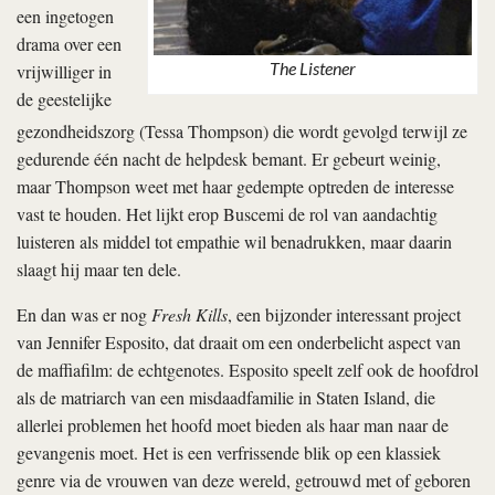
een ingetogen
drama over een
The Listener
vrijwilliger in
de geestelijke
gezondheidszorg (Tessa Thompson) die wordt gevolgd terwijl ze
gedurende één nacht de helpdesk bemant. Er gebeurt weinig,
maar Thompson weet met haar gedempte optreden de interesse
vast te houden. Het lijkt erop Buscemi de rol van aandachtig
luisteren als middel tot empathie wil benadrukken, maar daarin
slaagt hij maar ten dele.
En dan was er nog
Fresh Kills
, een bijzonder interessant project
van Jennifer Esposito, dat draait om een onderbelicht aspect van
de maffiafilm: de echtgenotes. Esposito speelt zelf ook de hoofdrol
als de matriarch van een misdaadfamilie in Staten Island, die
allerlei problemen het hoofd moet bieden als haar man naar de
gevangenis moet. Het is een verfrissende blik op een klassiek
genre via de vrouwen van deze wereld, getrouwd met of geboren