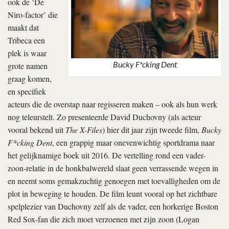
ook de ‘De
Niro-factor’ die
maakt dat
Tribeca een
plek is waar
Bucky F*cking Dent
grote namen
graag komen,
en specifiek
acteurs die de overstap naar regisseren maken – ook als hun werk
nog teleurstelt. Zo presenteerde David Duchovny (als acteur
vooral bekend uit
The X-Files
) hier dit jaar zijn tweede film,
Bucky
F*cking Dent
, een grappig maar onevenwichtig sportdrama naar
het gelijknamige boek uit 2016. De vertelling rond een vader-
zoon-relatie in de honkbalwereld slaat geen verrassende wegen in
en neemt soms gemakzuchtig genoegen met toevalligheden om de
plot in beweging te houden. De film leunt vooral op het zichtbare
spelplezier van Duchovny zelf als de vader, een horkerige Boston
Red Sox-fan die zich moet verzoenen met zijn zoon (Logan