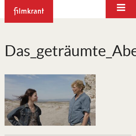
Das_geträumte_Ab