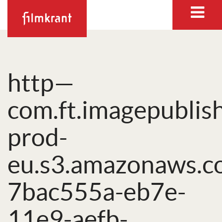
http—
com.ft.imagepublis
prod-
eu.s3.amazonaws.c
7bac555a-eb7e-
11e9-aefb-