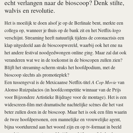
echt verlangen naar de bioscoop? Denk stilte,
walvis en revolutie.
Het is moeilijk te doen alsof je op de Berlinale bent, merkte een
collega op, wanneer je thuis op de bank zit en het Netflix-logo
verschijnt. Streaming heeft natuurlijk tijdens de coronacrisis een
klap uitgedeeld aan de bioscoopwereld, waarbij ook het ene na
het andere festival noodgedwongen online ging. Maar zal dat ook
veranderen wat we in de toekomst in de bioscopen zullen zien?
Blijft het streaming-scherm straks het hoofdpodium, met de
bioscoop slechts als promotieplek?
Een tussengeval is de Mexicaanse Netflix-titel
A Cop Movie
van
Alonso Ruizpalacios (in hoofdcompetitie winnaar van de Prijs
voor Bijzondere Artistieke Bijdrage voor de montage). Het is een
widescreen-film met dramatische nachtelijke scènes die het vast
beter zullen doen in de bioscoop. Maar het is ook een film waarin
de twee hoofdpersonen, een mannelijke en vrouwelijke agent,
bijna voortdurend aan het woord zijn en op tv-formaat in beeld