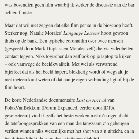
was bovendien geen film waarbij ik sterker de discussie aan de bar
achteraf miste.
Maar dat wil niet zeggen dat elke film per se in de bioscoop hoeft.
Sterker nog, Natalie Morales’
Language Lessons
hoort gewoon
thuis op de bank. Een typische coronafilm over twee mensen
(gespeeld door Mark Duplass en Morales zelf) die via videobellen
contact leggen. Niks logischer dan zelf ook op je laptop te kijken
– ook vanwege de beeldkwaliteit. Met wel als verwarrend
bijeffect dat als het beeld hapert, blokkerig wordt of wegvalt, je
niet meteen kunt weten of dat aan je eigen verbinding ligt of bij de
film hoort.
De korte Nederlandse documentaire
Lost on Arrival
van
PolakVanBekkum (Forum Expanded, eerder door IDFA
geselecteerd) vind ik zelfs het beste werken met m’n ogen dicht:
de telefoongesprekken van een man die langzaam z’n geheugen
verliest winnen niks wezenlijks met het shot van z’n uitzicht, en in
het duister klinkt de stem des te intiemer dichtbij.