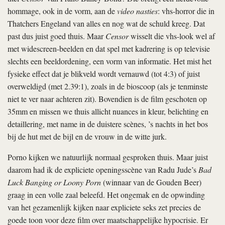
hommage, ook in de vorm, aan de
video nasties
: vhs-horror die in
Thatchers Engeland van alles en nog wat de schuld kreeg. Dat
past dus juist goed thuis. Maar
Censor
wisselt die vhs-look wel af
met widescreen-beelden en dat spel met kadrering is op televisie
slechts een beeldordening, een vorm van informatie. Het mist het
fysieke effect dat je blikveld wordt vernauwd (tot 4:3) of juist
overweldigd (met 2.39:1), zoals in de bioscoop (als je tenminste
niet te ver naar achteren zit). Bovendien is de film geschoten op
35mm en missen we thuis allicht nuances in kleur, belichting en
detaillering, met name in de duistere scènes, ’s nachts in het bos
bij de hut met de bijl en de vrouw in de witte jurk.
Porno kijken we natuurlijk normaal gesproken thuis. Maar juist
daarom had ik de expliciete openingsscène van Radu Jude’s
Bad
Luck Banging or Loony Porn
(winnaar van de Gouden Beer)
graag in een volle zaal beleefd. Het ongemak en de opwinding
van het gezamenlijk kijken naar expliciete seks zet precies de
goede toon voor deze film over maatschappelijke hypocrisie. Er