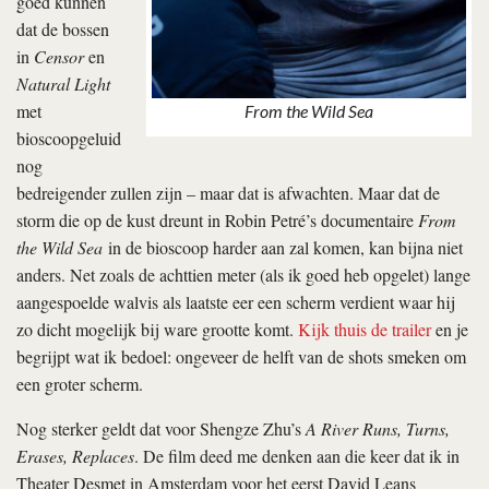
goed kunnen
dat de bossen
in
Censor
en
Natural Light
met
From the Wild Sea
bioscoopgeluid
nog
bedreigender zullen zijn – maar dat is afwachten. Maar dat de
storm die op de kust dreunt in Robin Petré’s documentaire
From
the Wild Sea
in de bioscoop harder aan zal komen, kan bijna niet
anders. Net zoals de achttien meter (als ik goed heb opgelet) lange
aangespoelde walvis als laatste eer een scherm verdient waar hij
zo dicht mogelijk bij ware grootte komt.
Kijk thuis de trailer
en je
begrijpt wat ik bedoel: ongeveer de helft van de shots smeken om
een groter scherm.
Nog sterker geldt dat voor Shengze Zhu’s
A River Runs, Turns,
Erases, Replaces
. De film deed me denken aan die keer dat ik in
Theater Desmet in Amsterdam voor het eerst David Leans