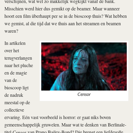
verschijnen, wat wel zo makkelijk wegkijkt vanaf de bank.
Misschien werd hier dus gemikt op de beamer. Maar wanneer
hoort een film überhaupt per se in de bioscoop thuis? Wat hebben
we gemist, al die tijd dat we thuis aan het streamen en beamen
waren?
In artikelen
over het
terugverlangen
naar het pluche
en de magie
van de
bioscoop ligt
Censor
de nadruk
meestal op de
collectieve
ervaring. Eén vast voorbeeld is horror: er gaat niks boven
gemeenschappelijk gruwelen. Maar wat te denken van Berlinale-
titel
Censor
van Prano Bailey-Bond? Die brengt een liefdevolle