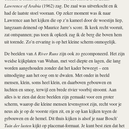
Lawrence of Arabia
(1962) zag. De zaal was uitverkocht en ik
had de laatste stoel vooraan. Op zeker moment was ik naar
Lawrence aan het kijken die op z’n kameel door de woestijn liep,
langzaam deinend op Maurice Jarre’s score. Ik keek recht vooruit,
zat ontspannen; pas toen ik opkeek zag ik de berg die boven hem
uit torende. Zo’n ervaring is op het kleine scherm onmogelijk.
De beelden van
A River Runs
zijn ook zo gecomponeerd. Het zijn
weidse kijkplaten van Wuhan, met veel diepte en lagen, die lang
worden aangehouden zonder dat het kader beweegt – een
uitnodiging aan het oog om te dwalen. Met onder in beeld
mensen, klein, soms heel klein, en daarboven gebouwen en
luchten en smog, terwijl een brede rivier voorbij stroomt. Aan
alles is te zien dat deze beelden zijn gemaakt voor een groter
scherm, waarop die kleine mensen levensgroot zijn, recht voor je
neus als je op de voorste rijen zit, en je op kan kijken tegen de
gebouwen en de hemel. Dit thuis kijken is alsof je naar Bosch’
Tuin der lusten
kijkt op placemat-formaat. Je kunt best zien dat het