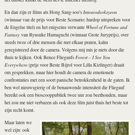
En dan zijn er films als Hong Sang-soo’s
Inteurodeoksyeon
(winnaar van de prijs voor Beste Scenario; hardop uitspreken voor
de Engelse titel) en het enigszins verwante
Wheel of Fortune and
Fantasy
van Ryusuke Hamaguchi (winnaar Grote Juryprijs), over
steeds twee of drie mensen die met elkaar praten, kalm
geregistreerd door de camera. Volgens mij mis je niets door die
thuis te kijken. Ook Bence Fliegaufs
Forest – I See You
Everywhere
(prijs voor Beste Bijrol voor Lilla Kizlinger) draait
om gesprekken, maar hier houdt de camera de emotionele
confrontaties met een soort panische betrokkenheid in de gaten. Ik
ben wel nieuwsgierig of de benauwende intensiteit die Fliegauf
bereikt ook een bioscooppubliek twee uur zou beethouden, maar
het zou me niet verbazen als ook deze film juist thuis het beste tot
zijn recht komt.
Maar laten we
wel zijn: ook