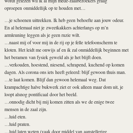
wordt gelezen wil ik al mijn mede-zaalbezoekers graag
oproepen onmiddellijk op te houden met…
…je schoenen uittrekken. Ik heb geen behoefte aan jouw odeur.
En al helemaal niet je zweetkakkers achterlangs op m’n
armleuning leggen als je geen ruzie wilt.
…naast mij of voor mij in de rij op je felle telefoonscherm te
kloten. Het leidt me onwijs af en ik zal onmiddellijk beginnen met
het beramen van fysiek geweld als je het blijft doen.
…verkouden, hoestend, niesend, schrapend, kuchend op komen
dagen. Als corona ons iets heeft geleerd: blijf gewoon thuis man.
…te laat komen. Blijf dan gewoon helemaal weg. Dat
krampachtige halve bukwerk ziet er ook alleen maar dom uit, je
loopt alsnog pontificaal door het beeld.
…onnodig dicht bij mij komen zitten als we de enige twee
mensen in de zaal zijn.
…luid eten.
…luid praten.
…luid laten weten (vaak door middel van aanstellerige