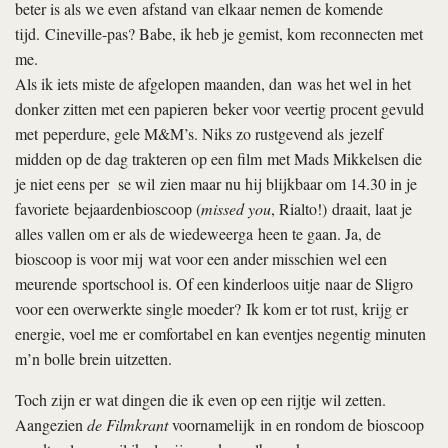
beter is als we even afstand van elkaar nemen de komende
tijd. Cineville-pas? Babe, ik heb je gemist, kom reconnecten met
me.
Als ik iets miste de afgelopen maanden, dan was het wel in het
donker zitten met een papieren beker voor veertig procent gevuld
met peperdure, gele M&M’s. Niks zo rustgevend als jezelf
midden op de dag trakteren op een film met Mads Mikkelsen die
je niet eens per se wil zien maar nu hij blijkbaar om 14.30 in je
favoriete bejaardenbioscoop (
missed you
, Rialto!) draait, laat je
alles vallen om er als de wiedeweerga heen te gaan. Ja, de
bioscoop is voor mij wat voor een ander misschien wel een
meurende sportschool is. Of een kinderloos uitje naar de Sligro
voor een overwerkte single moeder? Ik kom er tot rust, krijg er
energie, voel me er comfortabel en kan eventjes negentig minuten
m’n bolle brein uitzetten.
Toch zijn er wat dingen die ik even op een rijtje wil zetten.
Aangezien
de Filmkrant
voornamelijk in en rondom de bioscoop