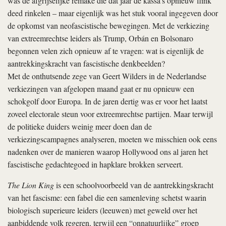
was de afgrijselijke remake die dat jaar de kassa’s opnieuw flink
deed rinkelen – maar eigenlijk was het stuk vooral ingegeven door
de opkomst van neofascistische bewegingen. Met de verkiezing
van extreemrechtse leiders als Trump, Orbán en Bolsonaro
begonnen velen zich opnieuw af te vragen: wat is eigenlijk de
aantrekkingskracht van fascistische denkbeelden?
Met de onthutsende zege van Geert Wilders in de Nederlandse
verkiezingen van afgelopen maand gaat er nu opnieuw een
schokgolf door Europa. In de jaren dertig was er voor het laatst
zoveel electorale steun voor extreemrechtse partijen. Maar terwijl
de politieke duiders weinig meer doen dan de
verkiezingscampagnes analyseren, moeten we misschien ook eens
nadenken over de manieren waarop Hollywood ons al jaren het
fascistische gedachtegoed in hapklare brokken serveert.
The Lion King
is een schoolvoorbeeld van de aantrekkingskracht
van het fascisme: een fabel die een samenleving schetst waarin
biologisch superieure leiders (leeuwen) met geweld over het
aanbiddende volk regeren, terwijl een “onnatuurlijke” groep