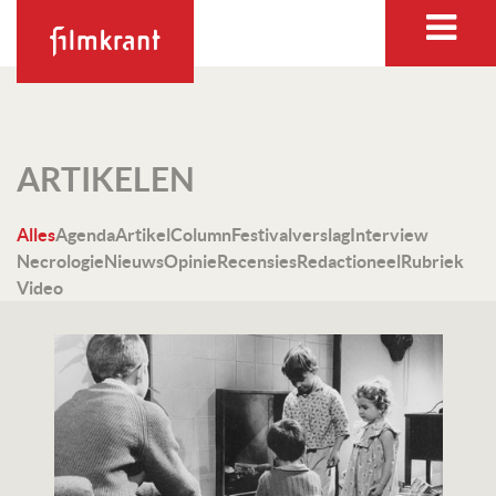
ARTIKELEN
Alles
Agenda
Artikel
Column
Festivalverslag
Interview
Necrologie
Nieuws
Opinie
Recensies
Redactioneel
Rubriek
Video