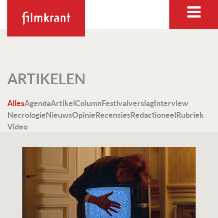
ARTIKELEN
Alles
Agenda
Artikel
Column
Festivalverslag
Interview
Necrologie
Nieuws
Opinie
Recensies
Redactioneel
Rubriek
Video