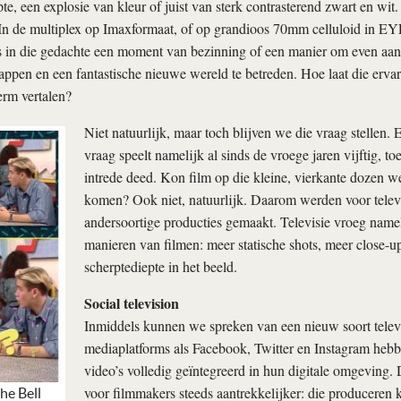
pte, een explosie van kleur of juist van sterk contrasterend zwart en wit
 In de multiplex op Imaxformaat, of op grandioos 70mm celluloid in EY
s in die gedachte een moment van bezinning of een manier om even aan
appen en een fantastische nieuwe wereld te betreden. Hoe laat die ervar
rm vertalen?
Niet natuurlijk, maar toch blijven we die vraag stellen. 
vraag speelt namelijk al sinds de vroege jaren vijftig, toe
intrede deed. Kon film op die kleine, vierkante dozen wel
komen? Ook niet, natuurlijk. Daarom werden voor telev
andersoortige producties gemaakt. Televisie vroeg name
manieren van filmen: meer statische shots, meer close-u
scherptediepte in het beeld.
Social television
Inmiddels kunnen we spreken van een nieuw soort televi
mediaplatforms als Facebook, Twitter en Instagram heb
video’s volledig geïntegreerd in hun digitale omgeving
voor filmmakers steeds aantrekkelijker: die produceren ko
he Bell