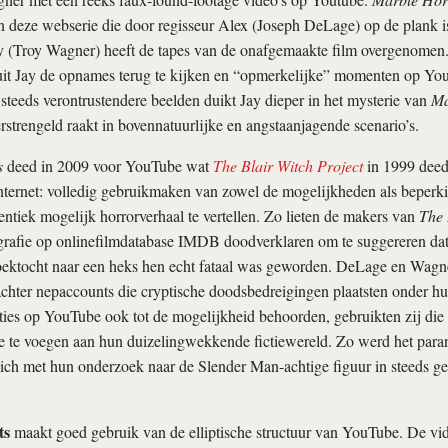
 in deze webserie die door regisseur Alex (Joseph DeLage) op de plank i
ay (Troy Wagner) heeft de tapes van de onafgemaakte film overgenomen
uit Jay de opnames terug te kijken en “opmerkelijke” momenten op You
 steeds verontrustendere beelden duikt Jay dieper in het mysterie van
Ma
rstrengeld raakt in bovennatuurlijke en angstaanjagende scenario’s.
s
deed in 2009 voor YouTube wat
The Blair Witch Project
in 1999 deed
internet: volledig gebruikmaken van zowel de mogelijkheden als beper
ntiek mogelijk horrorverhaal te vertellen. Zo lieten de makers van
The 
ografie op onlinefilmdatabase IMDB doodverklaren om te suggereren dat
ektocht naar een heks hen echt fataal was geworden. DeLage en Wag
chter nepaccounts die cryptische doodsbedreigingen plaatsten onder hu
ties op YouTube ook tot de mogelijkheid behoorden, gebruikten zij die
 te voegen aan hun duizelingwekkende fictiewereld. Zo werd het paran
ich met hun onderzoek naar de Slender Man-achtige figuur in steeds gev
ts
maakt goed gebruik van de elliptische structuur van YouTube. De vid