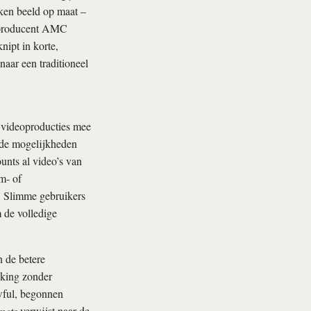
ken beeld op maat –
ieproducent AMC
ipt in korte,
naar een traditioneel
 videoproducties mee
 de mogelijkheden
nts al video’s van
m- of
. Slimme gebruikers
 de volledige
 de betere
oking zonder
wful, begonnen
nets
verwijst naar de