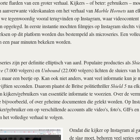
korte flarden van een groter verhaal. Kijkers – of beter: gebruikers – mo
en aanverwante videokanalen om het verhaal van
Marble Hornets
aan elk
e we tegenwoordig vooral terugvinden op Instagram, waar videocontent
n opgelegd. In eerste instantie mochten filmpjes op Instagram slechts v
ksen op dit platform worden dus bestempeld als microseries. Een volle
en een paar minuten bekeken worden.
ries zijn per definitie elliptisch van aard. Populaire producties als
Shie
ce
(7.000 volgers) en
Unbound
(22.000 volgers) lichten de sluiers van 
 maar een beetje op. Kan ook niet anders, want veel informatie kun je n
ijftien seconden. Daarom plaatst de Britse politiethriller
Shield 5
na elke
 kijkers/gebruikers van essentiële informatie te voorzien. Over de verm
 bijvoorbeeld, of over geheime documenten die gelekt worden. Op Inst
ker/gebruiker om op verschillende accounts alle video’s, foto’s, GIFs 
m het volledige verhaal te volgen.
Omdat die kijker op Instagram al ga
de slag moet, behoren veel series op