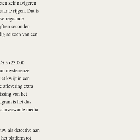
eten zelf navigeren
aar te rijgen. Dat is
 verregaande
ijftien seconden
dig seizoen van een
ld
5 (23.000
hun mysterieuze
iet kwijt in een
 aflevering extra
issing van het
agram is het dus
en aanverwante media
uw als detective aan
 het platform tot