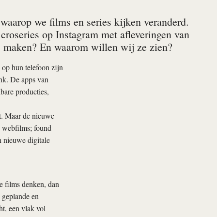
aarop we films en series kijken veranderd.
croseries op Instagram met afleveringen van
’s maken? En waarom willen wij ze zien?
 op hun telefoon zijn
ank. De apps van
bare producties,
t. Maar de nieuwe
; webfilms; found
 nieuwe digitale
e films denken, dan
g geplande en
t, een vlak vol