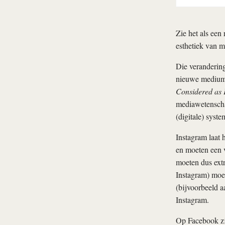
Zie het als een
esthetiek van m
Die veranderin
nieuwe medium.
Considered as 
mediawetenscha
(digitale) syste
Instagram laat 
en moeten een v
moeten dus extr
Instagram) moet
(bijvoorbeeld 
Instagram.
Op Facebook zij