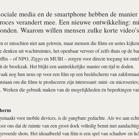
ociale media en de smartphone hebben de manier w
oces ver­andert mee. Een nieuwe ontwik­ke­ling: mi
econden. Waarom willen men­sen zulke korte video
en er misschien niet aan geloven, maar mensen die films en series kijken
e denken uit wachtruimtes, het openbaar vervoer of zelfs thuis op de b
flix – of NPO, Ziggo en MUBI – zorgen voor directe toegang tot ontel
it de broekzak. Het blijkt een aantrekkelijke manier om tijd te doden.
 vaak nog hun neus op voor een film op een beeldscherm van zakformaa
tstaan om die films te produceren zijn interessant: mini- en microseries
n. Werken die gebruik maken van de mogelijkheden én beperkingen van
cherm
gemaakt voor mobile devices, is de gangbare gedachte. Als we aan echt
or ons dat de ruimte van een groot doek volledig benut met aandachti
evoerde shots. Het ideaalbeeld van film is een spel van schaduw en lich