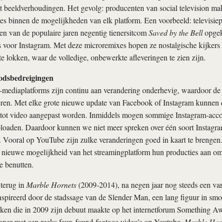
t beeldverhoudingen. Het gevolg: producenten van social television ma
ies binnen de mogelijkheden van elk platform. Een voorbeeld: televis
gen van de populaire jaren negentig tienersitcom
Saved by the Bell
opgekn
’s voor Instagram. Met deze microremixes hopen ze nostalgische kijkers 
 lokken, waar de volledige, onbewerkte afleveringen te zien zijn.
odsbedreigingen
-mediaplatforms zijn continu aan verandering onderhevig, waardoor de
ren. Met elke grote nieuwe update van Facebook of Instagram kunnen
 tot video aangepast worden. Inmiddels mogen sommige Instagram-accou
loaden. Daardoor kunnen we niet meer spreken over één soort Instagra
 Vooral op YouTube zijn zulke veranderingen goed in kaart te brengen
 nieuwe mogelijkheid van het streamingplatform hun producties aan om
e benutten.
 terug in
Marble Hornets
(2009-2014), na negen jaar nog steeds een van
spireerd door de stadssage van de Slender Man, een lang figuur in sm
ken die in 2009 zijn debuut maakte op het internetforum Something A
er met een reeks faux-found-footage video’s op Youtube.
Marble Hor