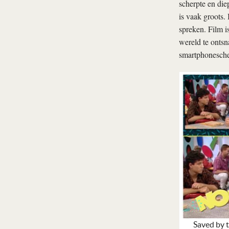
scherpte en die
is vaak groots.
spreken. Film i
wereld te ontsn
smartphonesche
Saved by t