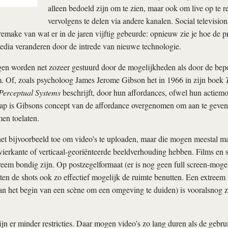
alleen bedoeld zijn om te zien, maar ook om live op te r
vervolgens te delen via andere kanalen. Social television 
 remake van wat er in de jaren vijftig gebeurde: opnieuw zie je hoe de 
edia veranderen door de intrede van nieuwe technologie.
gen worden net zozeer gestuurd door de mogelijkheden als door de bep
 Of, zoals psycholoog James Jerome Gibson het in 1966 in zijn boek
Perceptual Systems
beschrijft, door hun affordances, ofwel hun actiemo
p is Gibsons concept van de affordance overgenomen om aan te geven
men toelaten.
het bijvoorbeeld toe om video’s te uploaden, maar die mogen meestal m
ierkante of verticaal-georiënteerde beeldverhouding hebben. Films en s
eem bondig zijn. Op postzegelformaat (er is nog geen full screen-moge
en de shots ook zo effectief mogelijk de ruimte benutten. Een extreem 
aan het begin van een scène om een omgeving te duiden) is vooralsnog 
n er minder restricties. Daar mogen video’s zo lang duren als de gebru