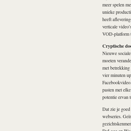
meer spelen me
unieke product
heeft afleverin
verticale video
VOD-platform te
Cryptische do
Nieuwe sociale
moeten verande
met betrekking
vier minuten up
Facebookvideo.
pasten met elke
potentie ervan t
Dat zie je goed
webseries. Geïn
gezichtskenmer
DeLage en Wagn