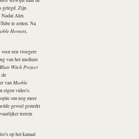
s gelegd. Zijn
. Nadat Alex
Tube te zetten. Na
rble Hornets
,
 voor een vroegere
king van het medium
Blair Witch Project
 de
ner van
Marble
n eigen video’s.
 optie om nog meer
oïde gevoel gesterkt
aarlijker terrein
eo’s op het kanaal