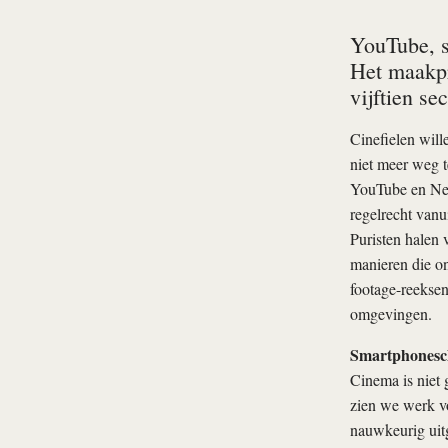
YouTube, s
Het maakpr
vijftien s
Cinefielen will
niet meer weg t
YouTube en Net
regelrecht vanu
Puristen halen
manieren die on
footage-reekse
omgevingen.
Smartphones
Cinema is niet 
zien we werk vo
nauwkeurig uitg