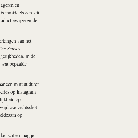
eageren en
is inmiddels een feit.
productiewijze en de
erkingen van het
The Senses
gelijkheden. In de
 wat bepaalde
aar een minuut duren
eries op Instagram
lijkheid op
wijd overzichtsshot
zeldzaam op
iker wil en mag je