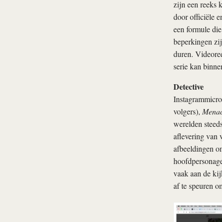
zijn een reeks 
door officiële 
een formule di
beperkingen zij
duren. Videoree
serie kan binn
Detective
Instagrammicrose
volgers),
Mena
werelden steeds
aflevering van v
afbeeldingen om
hoofdpersonage
vaak aan de kij
af te speuren o