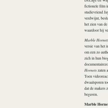
fictionele film
studievriend J
verdwijnt, besl
het zien van de
waardoor hij ve
Marble Hornet
versie van het 
om een zo authe
zich in hun bi
documentairezo
Hornets
zaten a
Toen videoreac
dwaalsporen toe
dat de makers z
begaven.
Marble Horne