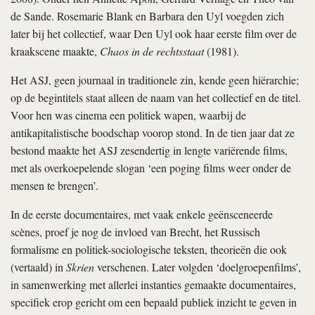
de Sande. Rosemarie Blank en Barbara den Uyl voegden zich
later bij het collectief, waar Den Uyl ook haar eerste film over de
kraakscene maakte,
Chaos in de rechtsstaat
(1981).
Het ASJ, geen journaal in traditionele zin, kende geen hiërarchie;
op de begintitels staat alleen de naam van het collectief en de titel.
Voor hen was cinema een politiek wapen, waarbij de
antikapitalistische boodschap voorop stond. In de tien jaar dat ze
bestond maakte het ASJ zesendertig in lengte variërende films,
met als overkoepelende slogan ‘een poging films weer onder de
mensen te brengen’.
In de eerste documentaires, met vaak enkele geënsceneerde
scènes, proef je nog de invloed van Brecht, het Russisch
formalisme en politiek-sociologische teksten, theorieën die ook
(vertaald) in
Skrien
verschenen. Later volgden ‘doelgroepenfilms’,
in samenwerking met allerlei instanties gemaakte documentaires,
specifiek erop gericht om een bepaald publiek inzicht te geven in