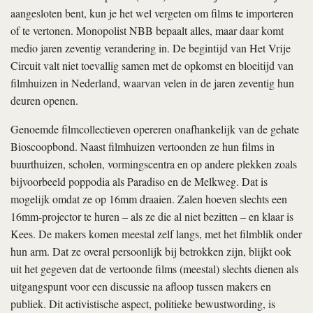
aangesloten bent, kun je het wel vergeten om films te importeren
of te vertonen. Monopolist NBB bepaalt alles, maar daar komt
medio jaren zeventig verandering in. De begintijd van Het Vrije
Circuit valt niet toevallig samen met de opkomst en bloeitijd van
filmhuizen in Nederland, waarvan velen in de jaren zeventig hun
deuren openen.
Genoemde filmcollectieven opereren onafhankelijk van de gehate
Bioscoopbond. Naast filmhuizen vertoonden ze hun films in
buurthuizen, scholen, vormingscentra en op andere plekken zoals
bijvoorbeeld poppodia als Paradiso en de Melkweg. Dat is
mogelijk omdat ze op 16mm draaien. Zalen hoeven slechts een
16mm-projector te huren – als ze die al niet bezitten – en klaar is
Kees. De makers komen meestal zelf langs, met het filmblik onder
hun arm. Dat ze overal persoonlijk bij betrokken zijn, blijkt ook
uit het gegeven dat de vertoonde films (meestal) slechts dienen als
uitgangspunt voor een discussie na afloop tussen makers en
publiek. Dit activistische aspect, politieke bewustwording, is