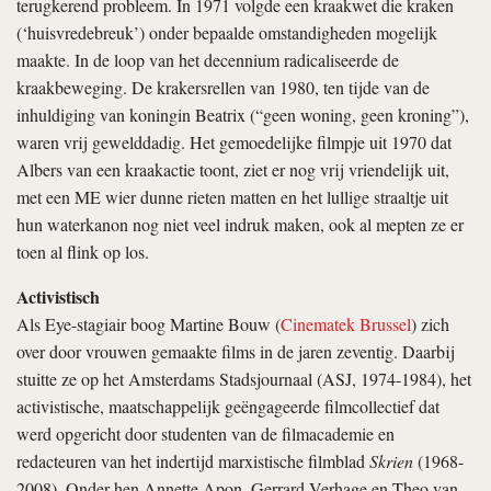
terugkerend probleem. In 1971 volgde een kraakwet die kraken
(‘huisvredebreuk’) onder bepaalde omstandigheden mogelijk
maakte. In de loop van het decennium radicaliseerde de
kraakbeweging. De krakersrellen van 1980, ten tijde van de
inhuldiging van koningin Beatrix (“geen woning, geen kroning”),
waren vrij gewelddadig. Het gemoedelijke filmpje uit 1970 dat
Albers van een kraakactie toont, ziet er nog vrij vriendelijk uit,
met een ME wier dunne rieten matten en het lullige straaltje uit
hun waterkanon nog niet veel indruk maken, ook al mepten ze er
toen al flink op los.
Activistisch
Als Eye-stagiair boog Martine Bouw (
Cinematek Brussel
) zich
over door vrouwen gemaakte films in de jaren zeventig. Daarbij
stuitte ze op het Amsterdams Stadsjournaal (ASJ, 1974-1984), het
activistische, maatschappelijk geëngageerde filmcollectief dat
werd opgericht door studenten van de filmacademie en
redacteuren van het indertijd marxistische filmblad
Skrien
(1968-
2008). Onder hen Annette Apon, Gerrard Verhage en Theo van