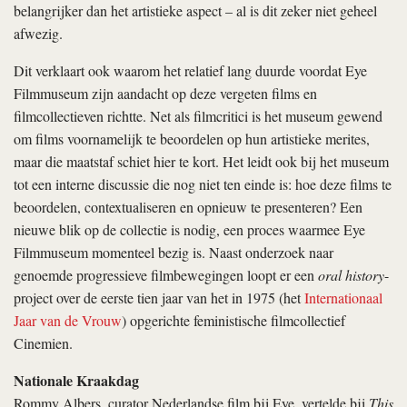
belangrijker dan het artistieke aspect – al is dit zeker niet geheel
afwezig.
Dit verklaart ook waarom het relatief lang duurde voordat Eye
Filmmuseum zijn aandacht op deze vergeten films en
filmcollectieven richtte. Net als filmcritici is het museum gewend
om films voornamelijk te beoordelen op hun artistieke merites,
maar die maatstaf schiet hier te kort. Het leidt ook bij het museum
tot een interne discussie die nog niet ten einde is: hoe deze films te
beoordelen, contextualiseren en opnieuw te presenteren? Een
nieuwe blik op de collectie is nodig, een proces waarmee Eye
Filmmuseum momenteel bezig is. Naast onderzoek naar
genoemde progressieve filmbewegingen loopt er een
oral history
-
project over de eerste tien jaar van het in 1975 (het
Internationaal
Jaar van de Vrouw
) opgerichte feministische filmcollectief
Cinemien.
Nationale Kraakdag
Rommy Albers, curator Nederlandse film bij Eye, vertelde bij
This