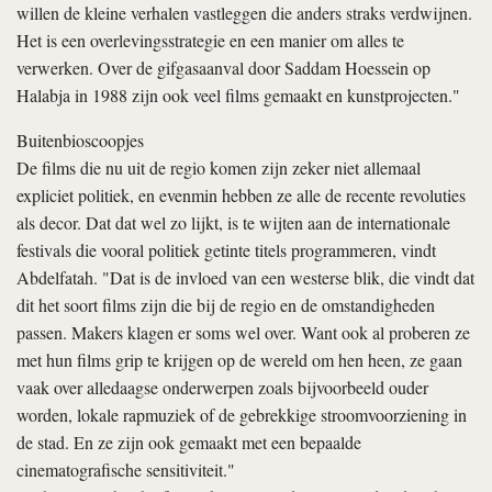
willen de kleine verhalen vastleggen die anders straks verdwijnen.
Het is een overlevingsstrategie en een manier om alles te
verwerken. Over de gifgasaanval door Saddam Hoessein op
Halabja in 1988 zijn ook veel films gemaakt en kunstprojecten."
Buitenbioscoopjes
De films die nu uit de regio komen zijn zeker niet allemaal
expliciet politiek, en evenmin hebben ze alle de recente revoluties
als decor. Dat dat wel zo lijkt, is te wijten aan de internationale
festivals die vooral politiek getinte titels programmeren, vindt
Abdelfatah. "Dat is de invloed van een westerse blik, die vindt dat
dit het soort films zijn die bij de regio en de omstandigheden
passen. Makers klagen er soms wel over. Want ook al proberen ze
met hun films grip te krijgen op de wereld om hen heen, ze gaan
vaak over alledaagse onderwerpen zoals bijvoorbeeld ouder
worden, lokale rapmuziek of de gebrekkige stroomvoorziening in
de stad. En ze zijn ook gemaakt met een bepaalde
cinematografische sensitiviteit."