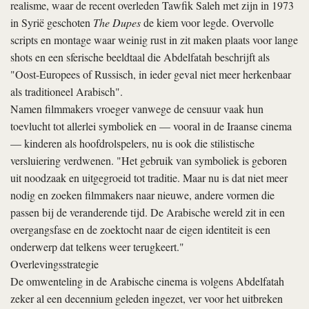
realisme, waar de recent overleden Tawfik Saleh met zijn in 1973
in Syrië geschoten
The Dupes
de kiem voor legde. Overvolle
scripts en montage waar weinig rust in zit maken plaats voor lange
shots en een sferische beeldtaal die Abdelfatah beschrijft als
"Oost-­Europees of Russisch, in ieder geval niet meer herkenbaar
als traditioneel Arabisch".
Namen filmmakers vroeger vanwege de censuur vaak hun
toevlucht tot allerlei symboliek en — vooral in de Iraanse cinema
— kinderen als hoofdrolspelers, nu is ook die stilistische
versluiering verdwenen. "Het gebruik van symboliek is geboren
uit noodzaak en uitgegroeid tot traditie. Maar nu is dat niet meer
nodig en zoeken filmmakers naar nieuwe, andere vormen die
passen bij de veranderende tijd. De Arabische wereld zit in een
overgangsfase en de zoektocht naar de eigen identiteit is een
onderwerp dat telkens weer terugkeert."
Overlevingsstrategie
De omwenteling in de Arabische cinema is volgens Abdelfatah
zeker al een decennium geleden ingezet, ver voor het uitbreken