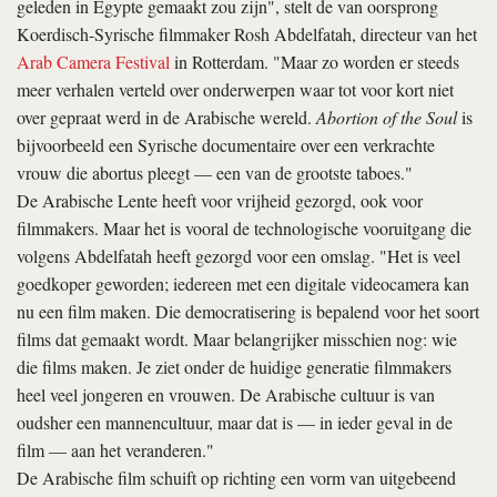
geleden in Egypte gemaakt zou zijn", stelt de van oorsprong
Koerdisch-Syrische filmmaker Rosh Abdelfatah, directeur van het
Arab Camera Festival
in Rotterdam. "Maar zo worden er steeds
meer verhalen verteld over onderwerpen waar tot voor kort niet
over gepraat werd in de Arabische wereld.
Abortion of the Soul
is
bijvoorbeeld een Syrische documentaire over een verkrachte
vrouw die abortus pleegt — een van de grootste taboes."
De Arabische Lente heeft voor vrijheid gezorgd, ook voor
filmmakers. Maar het is vooral de technologische vooruitgang die
volgens Abdelfatah heeft gezorgd voor een omslag. "Het is veel
goedkoper geworden; iedereen met een digitale videocamera kan
nu een film maken. Die democratisering is bepalend voor het soort
films dat gemaakt wordt. Maar belangrijker misschien nog: wie
die films maken. Je ziet onder de huidige generatie filmmakers
heel veel jongeren en vrouwen. De Arabische cultuur is van
oudsher een mannencultuur, maar dat is — in ieder geval in de
film — aan het veranderen."
De Arabische film schuift op richting een vorm van uitgebeend