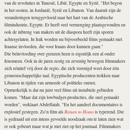
van de revoluties in Tunesië, Libië, Egypte en Syrië. "Het begon
in het oosten, in Jordanië, Syrië en Libanon. Van daaruit zijn de
veranderingen teruggevloeid naar het hart van de Arabische
filmindustrie, Egypte. Er heeft veel vermenging plaatsgevonden en
ook de inbreng van makers uit de diaspora heeft zijn sporen
achtergelaten. In Irak worden nu bijvoorbeeld films gemaakt met
Iraanse invloeden, die voor Iraans door kunnen gaan."
Die beïnvloeding over grenzen heen is eigenlijk een al ouder
fenomeen. Ook in de jaren zestig en zeventig bewogen filmmakers
zich relatief vrij door de regio, die zich verenigd weet door één
gemeenschappelijke taal. Egyptische producenten trokken naar
Libanon in tijden van armoede of politieke onrust.
Opmerkelijk is dat nu juist veel films uit instabiele gebieden
komen. "Maar dat zijn lowbudget-producties, die snel gemaakt
worden", verklaart Abdelfatah. "En het aandeel documentaires is
explosief gestegen. Zo’n film als
Return to Homs
is typerend. Die
is gedraaid uit een intens gevoelde noodzaak om te laten zien wat
er ook gebeurt maar wat je niet ziet op het journaal. Filmmakers