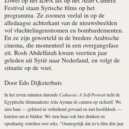
Zowel op het IDFA als op het Arab Camera
Festival staan Syrische films op het
programma. Ze zoomen veelal in op de
alledaagse achterkant van de nieuws­beelden
vol vluchtelingenstromen en bombardementen.
En ze zijn geworteld in de bredere Arabische
cinema, die momenteel in een overgangsfase
zit. Rosh Abdelfatah kwam veertien jaar
geleden uit Syrië naar Nederland, en volgt de
situatie op de voet.
Door
Edo Dijksterhuis
In het zeven minuten durende
Catharsis: A Self-Portrait
richt de
Egyptische filmmaakster Alia Ayman de camera op zichzelf. We
zien haar — gekleed in verhullend gewaad en met hoofddoek —
knielen om te bidden. We zien haar ook bier drinken en
openhartig vertellen over seks. "Onmogelijk dat zo’n film drie jaar