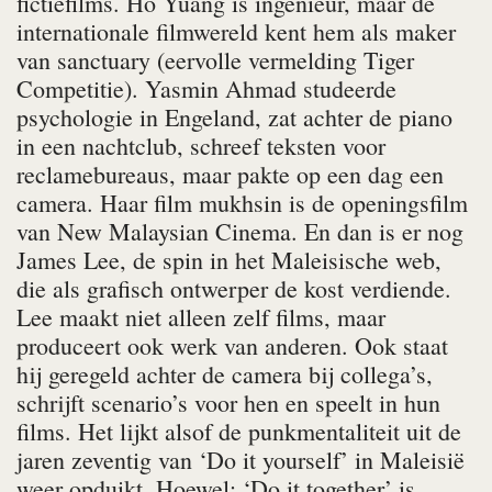
fictiefilms. Ho Yuang is ingenieur, maar de
internationale filmwereld kent hem als maker
van
sanctuary
(eervolle vermelding Tiger
Competitie). Yasmin Ahmad studeerde
psychologie in Engeland, zat achter de piano
in een nachtclub, schreef teksten voor
reclamebureaus, maar pakte op een dag een
camera. Haar film
mukhsin
is de openingsfilm
van New Malaysian Cinema. En dan is er nog
James Lee, de spin in het Maleisische web,
die als grafisch ontwerper de kost verdiende.
Lee maakt niet alleen zelf films, maar
produceert ook werk van anderen. Ook staat
hij geregeld achter de camera bij collega’s,
schrijft scenario’s voor hen en speelt in hun
films. Het lijkt alsof de punkmentaliteit uit de
jaren zeventig van ‘Do it yourself’ in Maleisië
weer opduikt. Hoewel: ‘Do it together’ is