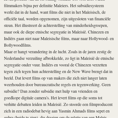
filmmakers bijna per definitie Maleiers. Het subsidiesysteem
werkt dat in de hand, want films die niet in het Maleisisch, de
officiële taal, worden opgenomen, zijn uitgesloten van financiële
steun. Het illustreert de achterstelling van minderheidsgroepen,
maar ook de diepe etnische segregatie in Maleisië. Chinezen en
Indiërs gaan niet naar Maleisische films, maar naar Hollywood- en
Bollywoodfilms.
Maar er hangt verandering in de lucht. Zoals in de jaren zestig de
Nederlandse verzuiling afbrokkelde, zo ligt in Maleisië de etnische
segregatie onder vuur. Indiërs en vooral de Chinezen verzetten
tegen zich tegen hun achterstelling en de New Wave brengt dat in
beeld. Dat levert films op van makers die zich niet langer laten
weerhouden door bureaucratische regels en tegenwerking. Geen
subsidie? Dan zonder subsidie met hulp van vrienden en
goedkope digitale camera’s. Het levert films op die soms tot
verhitte debatten leiden in Maleisië. Zo stoorde een filmproducent
zich in een radiodebat hevig aan Yasmin Ahmads films
sepet
en
gubra
(beide te zien), die draaien om de relatie van een Maleis-