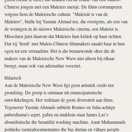
Chinese jongen met een Maleiers meisje. De films corrumperen
volgens hem de Maleisische cultuur. "Maleisië is van de
Maleiers", blafte hij Yasmin Ahmad toe, die overigens, als een van
de weinigen in de nieuwe Maleisische cinema, een Maleier is.
Misschien juist daarom dat Maleiers hun kritiek op haar richten.
Dat zij ‘heult’ met Maleis-Chinese filmmakers maakt haar in hun
ogen tot een verraadster. Het is die benauwende sfeer die de
makers van de Maleisische New Wave niet alleen bij elkaar
brengt, maar ook van adrenaline voorziet.
Hilarisch
Aan de Maleisische New Wave ligt geen artistiek credo ten
grondslag. De groep is ontstaan uit emancipatorische
ontwikkelingen. Het verklaart de grote diversiteit aan films.
Tegenover Yasmin Ahmads subtiele Romeo en Julia-achtige
puberdrama’s
sepet, gubra
en
mukhsin
staat James Lee’s
absurdistische
the beautiful washing machine
. Amir Muhammads
politieke (semi)documentaires
the big durian
en
village people