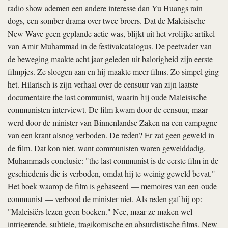
radio show
ademen een andere interesse dan Yu Huangs
rain
dogs
, een somber drama over twee broers. Dat de Maleisische
New Wave geen geplande actie was, blijkt uit het vrolijke artikel
van Amir Muhammad in de festivalcatalogus. De peetvader van
de beweging maakte acht jaar geleden uit balorigheid zijn eerste
filmpjes. Ze sloegen aan en hij maakte meer films. Zo simpel ging
het. Hilarisch is zijn verhaal over de censuur van zijn laatste
documentaire
the last communist
, waarin hij oude Maleisische
communisten interviewt. De film kwam door de censuur, maar
werd door de minister van Binnenlandse Zaken na een campagne
van een krant alsnog verboden. De reden? Er zat geen geweld in
de film. Dat kon niet, want communisten waren gewelddadig.
Muhammads conclusie: "
the last communist
is de eerste film in de
geschiedenis die is verboden, omdat hij te weinig geweld bevat."
Het boek waarop de film is gebaseerd — memoires van een oude
communist — verbood de minister niet. Als reden gaf hij op:
"Maleisiërs lezen geen boeken." Nee, maar ze maken wel
intrigerende, subtiele, tragikomische en absurdistische films. New