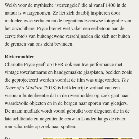
Welsh voor de mythische ‘sterrengelei’ die al vanaf 1400 in de
natuur is waargenomen. Ze liet zich daarbij inspireren door
middeleeuwse verhalen en de negentiende-eeuwse fotografie van
het onzichtbare. Pryce brengt wel vaker een eerbetoon aan de
eerste foto’s van buitengewone verschijnselen die zich net buiten
de grenzen van ons zicht bevinden.
Riviermodder
Charlotte Pryce geeft op IFFR ook een live performance met
vintage toverlantaarns en handgemaakte glasplaten, beelden zoals
die geprojecteerd werden voordat de film was uitgevonden.
The
Tears of a Mudlark
(2018) is het kleurrijke verhaal van een
visionair buitenbeentje dat in de riviermodder op zoek gaat naar
waardevolle objecten en in de bergen naar sporen van gletsjers.
De naam mudlark wordt vooral gebruikt voor diegenen die in de
late achttiende en negentiende eeuw in Londen langs de rivier
rondscharrelde op zoek naar spullen.
De