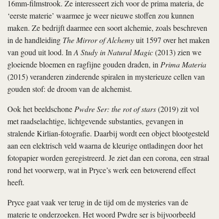
16mm-filmstrook. Ze interesseert zich voor de prima materia, de
‘eerste materie’ waarmee je weer nieuwe stoffen zou kunnen
maken. Ze bedrijft daarmee een soort alchemie, zoals beschreven
in de handleiding
The Mirror of Alchemy
uit 1597 over het maken
van goud uit lood. In
A Study in Natural Magic
(2013) zien we
gloeiende bloemen en ragfijne gouden draden, in
Prima Materia
(2015) veranderen zinderende spiralen in mysterieuze cellen van
gouden stof: de droom van de alchemist.
Ook het beeldschone
Pwdre Ser: the rot of stars
(2019) zit vol
met raadselachtige, lichtgevende substanties, gevangen in
stralende Kirlian-fotografie. Daarbij wordt een object blootgesteld
aan een elektrisch veld waarna de kleurige ontladingen door het
fotopapier worden geregistreerd. Je ziet dan een corona, een straal
rond het voorwerp, wat in Pryce’s werk een betoverend effect
heeft.
Pryce gaat vaak ver terug in de tijd om de mysteries van de
materie te onderzoeken. Het woord Pwdre ser is bijvoorbeeld