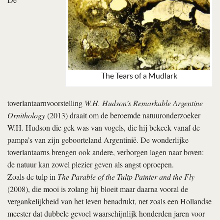
The Tears of a Mudlark
toverlantaarnvoorstelling
W.H. Hudson’s Remarkable Argentine
Ornithology
(2013) draait om de beroemde natuuronderzoeker
W.H. Hudson die gek was van vogels, die hij bekeek vanaf de
pampa’s van zijn geboorteland Argentinië. De wonderlijke
toverlantaarns brengen ook andere, verborgen lagen naar boven:
de natuur kan zowel plezier geven als angst oproepen.
Zoals de tulp in
The Parable of the Tulip Painter and the Fly
(2008), die mooi is zolang hij bloeit maar daarna vooral de
vergankelijkheid van het leven benadrukt, net zoals een Hollandse
meester dat dubbele gevoel waarschijnlijk honderden jaren voor