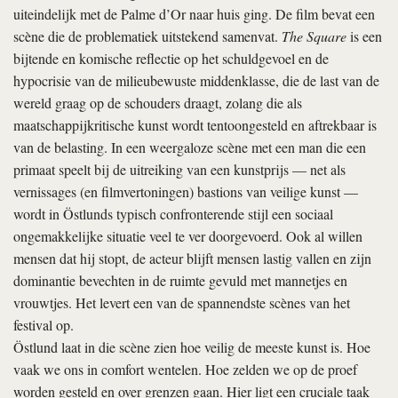
uiteindelijk met de Palme d’Or naar huis ging. De film bevat een
scène die de problematiek uitstekend samenvat.
The Square
is een
bijtende en komische reflectie op het schuldgevoel en de
hypocrisie van de milieubewuste middenklasse, die de last van de
wereld graag op de schouders draagt, zolang die als
maatschappijkritische kunst wordt tentoongesteld en aftrekbaar is
van de belasting. In een weergaloze scène met een man die een
primaat speelt bij de uitreiking van een kunstprijs — net als
vernissages (en filmvertoningen) bastions van veilige kunst —
wordt in Östlunds typisch confronterende stijl een sociaal
ongemakkelijke situatie veel te ver doorgevoerd. Ook al willen
mensen dat hij stopt, de acteur blijft mensen lastig vallen en zijn
dominantie bevechten in de ruimte gevuld met mannetjes en
vrouwtjes. Het levert een van de spannendste scènes van het
festival op.
Östlund laat in die scène zien hoe veilig de meeste kunst is. Hoe
vaak we ons in comfort wentelen. Hoe zelden we op de proef
worden gesteld en over grenzen gaan. Hier ligt een cruciale taak