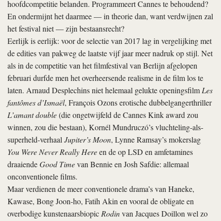
hoofdcompetitie belanden. Programmeert Cannes te behoudend?
En ondermijnt het daarmee — in theorie dan, want verdwijnen zal
het festival niet — zijn bestaansrecht?
Eerlijk is eerlijk: voor de selectie van 2017 lag in vergelijking met
de edities van pakweg de laatste vijf jaar meer nadruk op stijl. Net
als in de competitie van het filmfestival van Berlijn afgelopen
februari durfde men het overheersende realisme in de film los te
laten. Arnaud Desplechins niet helemaal gelukte openingsfilm
Les
fantômes d’Ismaël
, François Ozons erotische dubbelgangerthriller
L’amant double
(die ongetwijfeld de Cannes Kink award zou
winnen, zou die bestaan), Kornél Mundruczó’s vluchteling-als-
superheld-verhaal
Jupiter’s Moon
, Lynne Ramsay’s mokerslag
You Were Never Really Here
en de op LSD en amfetamines
draaiende
Good Time
van Bennie en Josh Safdie: allemaal
onconventionele films.
Maar verdienen de meer conventionele drama’s van Haneke,
Kawase, Bong Joon-ho, Fatih Akin en vooral de obligate en
overbodige kunstenaarsbiopic
Rodin
van Jacques Doillon wel zo