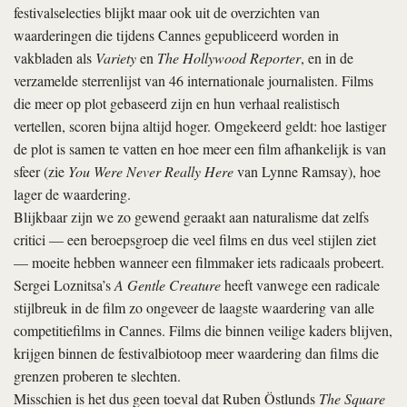
festivalselecties blijkt maar ook uit de overzichten van
waarderingen die tijdens Cannes gepubliceerd worden in
vakbladen als
Variety
en
The Hollywood Reporter
, en in de
verzamelde sterrenlijst van 46 internationale journalisten. Films
die meer op plot gebaseerd zijn en hun verhaal realistisch
vertellen, scoren bijna altijd hoger. Omgekeerd geldt: hoe lastiger
de plot is samen te vatten en hoe meer een film afhankelijk is van
sfeer (zie
You Were Never Really Here
van Lynne Ramsay), hoe
lager de waardering.
Blijkbaar zijn we zo gewend geraakt aan naturalisme dat zelfs
critici — een beroepsgroep die veel films en dus veel stijlen ziet
— moeite hebben wanneer een filmmaker iets radicaals probeert.
Sergei Loznitsa’s
A Gentle Creature
heeft vanwege een radicale
stijlbreuk in de film zo ongeveer de laagste waardering van alle
competitiefilms in Cannes. Films die binnen veilige kaders blijven,
krijgen binnen de festivalbiotoop meer waardering dan films die
grenzen proberen te slechten.
Misschien is het dus geen toeval dat Ruben Östlunds
The Square