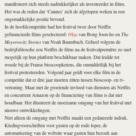
manifesteert zich steeds nadrukkelijker als investeerder in films.
Het was de reden dat ‘Cannes’ zich de afgelopen weken in een
ongemakkelijke positie bevond.
In de hoofdcompetitie had het festival twee door Netflix
gefinancierde films geselecteerd:
Okja
van Bong Joon-ho en
The
Meyerowitz Stories
van Noah Baumbach. Geheel volgens de
bedrijfsfilosofie zou Netflix de films na de festivalpremière zo snel
mogelijk op hun platform beschikbaar maken. Dat leidde tot
woede bij de Franse bioscoopketens, die onmiddellijk bij het
festival protesteerden. Volgend jaar geldt voor elke film in de
competitie dat er drie jaar moeten zitten tussen bioscoop- en tv-
vertoning. Maar met de groeiende invloed van diensten als Netflix
en concurrent Amazon op de financiering van films is dat niet
houdbaar. Het illustreert de moeizame omgang van het festival met
nieuwe ontwikkelingen.
Niet alleen de omgang met Netflix maakt een gedateerde indruk.
Kledingvoorschriften voor gasten op de rode loper, de
automatisering van de website waar gasten hun bezoek aan