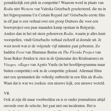
gemakkelijk een plek in competitie? Waarom werd in plaats van
Rodin
niet
Western
van Valeska Grisebach geselecteerd, die nu in
het bijprogramma Un Certain Regard zat? Grisebachs eerste film
in elf jaar is een verhaal over een groep Duitsers die voor een
bouwproject een paar maanden kamp opslaan in Bulgarije.
Anders dan in het uit steen gehouwen
Rodin
, waarin je alles kunt
voorspellen, vindt Grisebachs verhaal zichzelf al doende uit. Je
weet nooit wat er de volgende vijf minuten gaat gebeuren. Zo
hadden
Frost
van Sharunas Bartas en
The Florida Project
van
Sean Baker (beiden te zien in de Quinzaine des Réalisateurs) en
Visages, villages
van Agnès Varda (in het hoofdprogramma maar
buiten competitie) ook in de competitie gekund. Allemaal films
met een spontaniteit die volledig ontbreekt in een film als
Rodin
.
Want dat is wat we zoeken: een nieuwe kijk, een nieuwe wereld.
VR
Ook al zijn dit maar voorbeelden en is er onder journalisten altijd
onvrede over de selectie, het gaat niet om incidenten. Het is