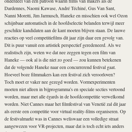
onderdeel van een patroon waarin films van makers als de
Dardennes, Naomi Kawase, André Téchiné, Gus Van Sant,
Nanni Moretti, Jim Jarmusch, Haneke en misschien ook wel Ozon
schijnbaar automatisch in de hoofdselectie belanden terwijl meer
geschikte kandidaten aan de kant moeten blijven staan. De lauwe
reacties op veel competitiefilms dit jaar zijn daar een gevolg van.
Dit is puur vanuit een artistiek perspectief geredeneerd. Als we
realistisch zijn, weten we dat nee zeggen tegen een film van
Haneke — ook al is die niet zo goed — zou kunnen betekenen
dat de volgende Haneke naar een concurrerend festival gaat.
Hoeveel boze filmmakers kan een festival zich veroorloven?
Toch moet er vaker nee gezegd worden. Vormexperimenten
moeten niet alleen in bijprogramma’s en speciale secties vertoond
worden, maar met alle égards in de hoofdcompetitie verwelkomd
worden. Niet Cannes maar het filmfestival van Venetië zal dit jaar
als eerste een competitie voor virtual reality-films organiseren. Op
de festivalmarkt was in Cannes weliswaar een volledige straat
aangewezen voor VR-projecten, maar dat is toch echt iets anders