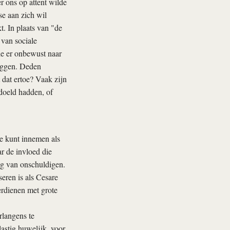
 ons op attent wilde
se aan zich wil
. In plaats van "de
 van sociale
ie er onbewust naar
leggen. Deden
dat ertoe? Vaak zijn
edoeld hadden, of
 je kunt innemen als
r de invloed die
ag van onschuldigen.
eren is als Cesare
erdienen met grote
rlangens te
lastig huwelijk, voor