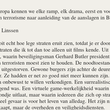
ropa kennen we elke ramp, elk drama, eerst en voo
n terrorisme naar aanleiding van de aanslagen in B
 Linssen
it echt hoe lege straten eruit zien, totdat je er d
traten die ik tot dan toe alleen uit films kende. U
, waarin beveiligingsman Gerhard Butler president
 terroristen moest zien te houden. De noodtoestand
jn uitgestorven. Gewone burgers zijn achter de deu
r. Ze hadden er net zo goed niet meer kunnen zijn.
lm onbewust te willen verkondigen. Een surrealistis
gend was. Een virtuele game-werkelijkheid waarin
ndje uitlaat, maar waarin iedereen die zich op str
eel gevaar is voor het leven van alledag. Het zijn n
aapt, maar de overheden en veiligheidsdiensten.