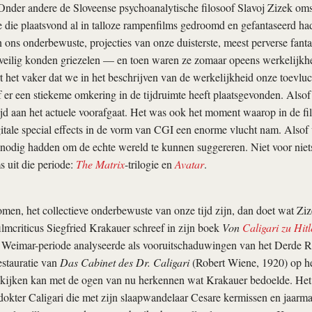
 Onder andere de Sloveense psychoanalytische filosoof Slavoj Zizek oms
e die plaatsvond al in talloze rampenfilms gedroomd en gefantaseerd 
 ons onderbewuste, projecties van onze duisterste, meest perverse fant
 veilig konden griezelen — en toen waren ze zomaar opeens werkelijkhe
 het vaker dat we in het beschrijven van de werkelijkheid onze toevluc
f er een stiekeme omkering in de tijdruimte heeft plaatsgevonden. Alsof 
jd aan het actuele voorafgaat. Het was ook het moment waarop in de fi
itale special effects in de vorm van CGI een enorme vlucht nam. Alsof 
 nodig hadden om de echte wereld te kunnen suggereren. Niet voor niet
s uit die periode:
The Matrix
-trilogie en
Avatar
.
omen, het collectieve onderbewuste van onze tijd zijn, dan doet wat Zi
ilmcriticus Siegfried Krakauer schreef in zijn boek
Von
Caligari zu Hitl
 Weimar-periode analyseerde als vooruitschaduwingen van het Derde Ri
stauratie van
Das Cabinet des Dr. Caligari
(Robert Wiene, 1920) op h
bekijken kan met de ogen van nu herkennen wat Krakauer bedoelde. He
dokter Caligari die met zijn slaapwandelaar Cesare kermissen en jaarm