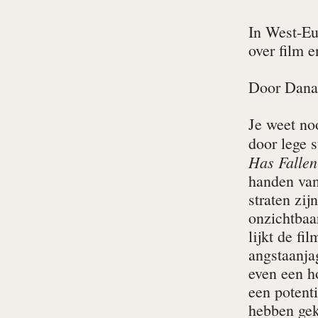
In West-Eu
over film e
Door
Dana
Je weet noo
door lege s
Has Fallen
handen van
straten zi
onzichtbaa
lijkt de fi
angstaanja
even een ho
een potenti
hebben gek