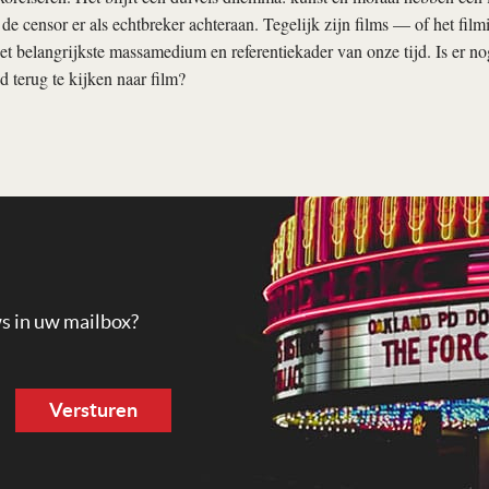
 de censor er als echtbreker achteraan. Tege­lijk zijn films — of het film
t belangrijkste massamedium en referentie­kader van onze tijd. Is er n
d terug te kijken naar film?
ws in uw mailbox?