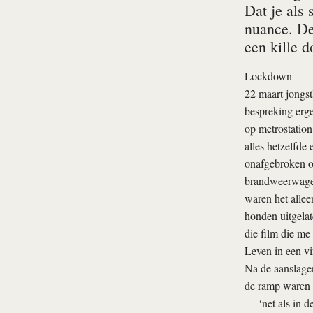
Dat je als 
nuance. De
een kille d
Lockdown
22 maart jongst
bespreking erg
op metrostatio
alles hetzelfde
onafgebroken op
brandweerwagens
waren het allee
honden uitgelat
die film die me
Leven in een vi
Na de aanslagen
de ramp waren z
— ‘net als in de