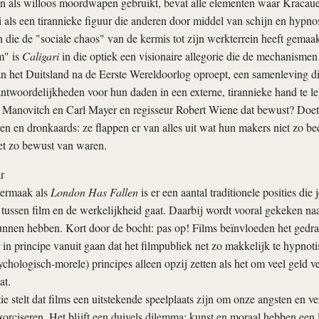
 als willoos moordwapen gebruikt, bevat alle elementen waar Kracauer
 als een tirannieke figuur die anderen door middel van schijn en hypno
die de "sociale chaos" van de kermis tot zijn werkterrein heeft gemaakt
m" is
Caligari
in die optiek een visionaire allegorie die de mechanismen
n het Duitsland na de Eerste Wereldoorlog oproept, een samenleving d
antwoordelijkheden voor hun daden in een externe, tirannieke hand te 
 Manovitch en Carl Mayer en regisseur Robert Wiene dat bewust? Doet 
ren en dronkaards: ze flappen er van alles uit wat hun makers niet zo b
et zo bewust van waren.
r
vermaak als
London Has Fallen
is er een aantal traditionele posities die
k tussen film en de werkelijkheid gaat. Daarbij wordt vooral gekeken naa
unnen hebben. Kort door de bocht: pas op! Films beïnvloeden het gedr
n principe vanuit gaan dat het filmpubliek net zo makkelijk te hypnotis
chologisch-morele) principes alleen opzij zetten als het om veel geld v
at.
ie stelt dat films een uitstekende speelplaats zijn om onze angsten en ve
xorciseren. Het blijft een duivels dilemma: kunst en moraal hebben een 