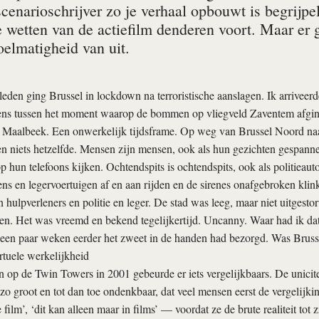
scenarioschrijver zo je verhaal opbouwt is begrijpel
 wetten van de actiefilm denderen voort. Maar er 
oelmatigheid van uit.
leden ging Brussel in lockdown na terroristische aanslagen. Ik arriveer
ens tussen het moment waarop de bommen op vliegveld Zaventem afgin
n Maalbeek. Een onwerkelijk tijdsframe. Op weg van Brussel Noord na
 en niets hetzelfde. Mensen zijn mensen, ook als hun gezichten gespanne
 hun telefoons kijken. Ochtendspits is ochtendspits, ook als politieaut
 en legervoertuigen af en aan rijden en de sirenes onafgebroken klin
n hulpverleners en politie en leger. De stad was leeg, maar niet uitgest
en. Het was vreemd en bekend tegelijkertijd. Uncanny. Waar had ik dat
 een paar weken eerder het zweet in de handen had bezorgd. Was Bruss
rtuele werkelijkheid
 op de Twin Towers in 2001 gebeurde er iets vergelijkbaars. De unici
o groot en tot dan toe ondenkbaar, dat veel mensen eerst de vergelijki
 film’, ‘dit kan alleen maar in films’ — voordat ze de brute realiteit tot