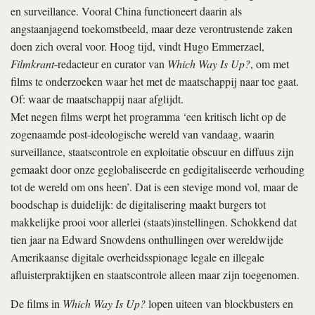
en surveillance. Vooral China functioneert daarin als
angstaanjagend toekomstbeeld, maar deze verontrustende zaken
doen zich overal voor. Hoog tijd, vindt Hugo Emmerzael,
Filmkrant
-redacteur en curator van
Which Way Is Up?
, om met
films te onderzoeken waar het met de maatschappij naar toe gaat.
Of: waar de maatschappij naar afglijdt.
Met negen films werpt het programma ‘een kritisch licht op de
zogenaamde post-ideologische wereld van vandaag, waarin
surveillance, staatscontrole en exploitatie obscuur en diffuus zijn
gemaakt door onze geglobaliseerde en gedigitaliseerde verhouding
tot de wereld om ons heen’. Dat is een stevige mond vol, maar de
boodschap is duidelijk: de digitalisering maakt burgers tot
makkelijke prooi voor allerlei (staats)instellingen. Schokkend dat
tien jaar na Edward Snowdens onthullingen over wereldwijde
Amerikaanse digitale overheidsspionage legale en illegale
afluisterpraktijken en staatscontrole alleen maar zijn toegenomen.
De films in
Which Way Is Up?
lopen uiteen van blockbusters en