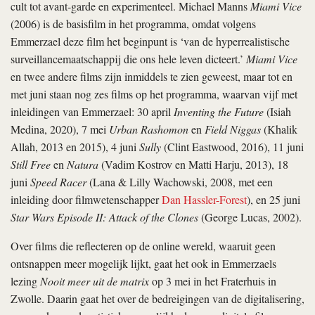
cult tot avant-garde en experimenteel. Michael Manns
Miami Vice
(2006) is de basisfilm in het programma, omdat volgens
Emmerzael deze film het beginpunt is ‘van de hyperrealistische
surveillancemaatschappij die ons hele leven dicteert.’
Miami Vice
en twee andere films zijn inmiddels te zien geweest, maar tot en
met juni staan nog zes films op het programma, waarvan vijf met
inleidingen van Emmerzael: 30 april
Inventing the Future
(Isiah
Medina, 2020), 7 mei
Urban Rashomon
en
Field Niggas
(Khalik
Allah, 2013 en 2015), 4 juni
Sully
(Clint Eastwood, 2016), 11 juni
Still Free
en
Natura
(Vadim Kostrov en Matti Harju, 2013), 18
juni
Speed Racer
(Lana & Lilly Wachowski, 2008, met een
inleiding door filmwetenschapper
Dan Hassler-Forest
), en 25 juni
Star Wars Episode II: Attack of the Clones
(George Lucas, 2002).
Over films die reflecteren op de online wereld, waaruit geen
ontsnappen meer mogelijk lijkt, gaat het ook in Emmerzaels
lezing
Nooit meer uit de matrix
op 3 mei in het Fraterhuis in
Zwolle. Daarin gaat het over de bedreigingen van de digitalisering,