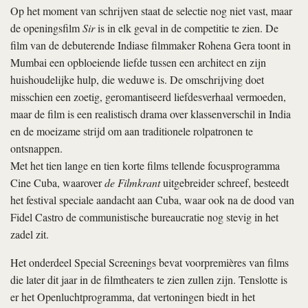
Op het moment van schrijven staat de selectie nog niet vast, maar
de openingsfilm
Sir
is in elk geval in de competitie te zien. De
film van de debuterende Indiase filmmaker Rohena Gera toont in
Mumbai een opbloeiende liefde tussen een architect en zijn
huishoudelijke hulp, die weduwe is. De omschrijving doet
misschien een zoetig, geromantiseerd liefdesverhaal vermoeden,
maar de film is een realistisch drama over klassenverschil in India
en de moeizame strijd om aan traditionele rolpatronen te
ontsnappen.
Met het tien lange en tien korte films tellende focusprogramma
Cine Cuba, waarover
de Filmkrant
uitgebreider schreef, besteedt
het festival speciale aandacht aan Cuba, waar ook na de dood van
Fidel Castro de communistische bureaucratie nog stevig in het
zadel zit.
Het onderdeel Special Screenings bevat voorpremières van films
die later dit jaar in de filmtheaters te zien zullen zijn. Tenslotte is
er het Openluchtprogramma, dat vertoningen biedt in het