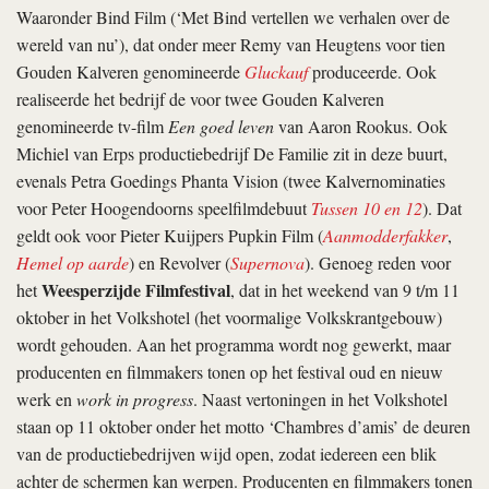
Waaronder Bind Film (‘Met Bind vertellen we verhalen over de
wereld van nu’), dat onder meer Remy van Heugtens voor tien
Gouden Kalveren genomineerde
Gluckauf
produceerde. Ook
realiseerde het bedrijf de voor twee Gouden Kalveren
genomineerde tv-film
Een goed leven
van Aaron Rookus. Ook
Michiel van Erps productiebedrijf De Familie zit in deze buurt,
evenals P­etra Goedings Phanta Vision (twee Kalverno­mi­na­­ties
voor Peter Hoogendoorns speelfilmdebuut
Tussen 10 en 12
). Dat
geldt ook voor Pieter Kuijpers Pupkin Film (
Aanmodderfakker
,
Hemel op aarde
) en Revolver (
Supernova
). Genoeg reden voor
Weesperzijde Filmfestival
het
, dat in het weekend van 9 t/m 11
oktober in het Volkshotel (het voormalige Volkskrantgebouw)
wordt gehouden. Aan het programma wordt nog gewerkt, maar
producenten en filmmakers tonen op het festival oud en nieuw
werk en
work in progress
. Naast vertoningen in het Volkshotel
staan op 11 oktober onder het motto ‘Chambres d’amis’ de deuren
van de productiebedrijven wijd open, zodat iedereen een blik
achter de schermen kan werpen. Producenten en filmmakers tonen