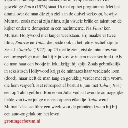
geweldige
Faust
(1926) staat 16 mei op het programma. Met het
drama over de man die zijn ziel aan de duivel verkoopt, bewijst
Murnau, zoals met al zijn films, zijn visuele brille en talent om de
kijker onder te dompelen in een nachtmerrie. Na
Faust
kon
Murnau Hollywood niet langer weerstaan. Hij maakte er twee
films,
Sunrise
en
Tabu
, die beide ook in het retrospectief zijn te
zien. In
Sunrise
(1927), op 23 mei te zien, eist de minnares van
een overspelige man dat hij zijn vrouw in een meer verdrinkt. Als
de man haar een bootje in lokt, krijgt hij spijt. Zoals gebruikelijk
in seksistisch Hollywood krijgt de minnares haar verdiende loon
(dood), maar leeft de man lang en gelukkig verder met zijn vrouw,
die hem vergeeft. Het retrospectief besluit 6 juni met
Tabu
(1931),
een op Tahiti gefilmd Romeo en Julia-verhaal over de onmogelijke
liefde van twee jonge mensen op een eilandje.
Tabu
werd
Murnau’s laatste film: een week voor de première kwam hij bij
een auto-ongeluk om het leven.
groningerforum.nl