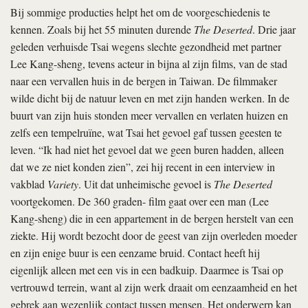
Bij sommige producties helpt het om de voorgeschiedenis te
kennen. Zoals bij het 55 minuten durende
The Deserted
. Drie jaar
geleden verhuisde Tsai wegens slechte gezondheid met partner
Lee Kang-sheng, tevens acteur in bijna al zijn films, van de stad
naar een vervallen huis in de bergen in Taiwan. De filmmaker
wilde dicht bij de natuur leven en met zijn handen werken. In de
buurt van zijn huis stonden meer vervallen en verlaten huizen en
zelfs een tempelruïne, wat Tsai het gevoel gaf tussen geesten te
leven. “Ik had niet het gevoel dat we geen buren hadden, alleen
dat we ze niet konden zien”, zei hij recent in een interview in
vakblad
Variety
. Uit dat unheimische gevoel is
The Deserted
voortgekomen. De 360 graden- film gaat over een man (Lee
Kang-sheng) die in een appartement in de bergen herstelt van een
ziekte. Hij wordt bezocht door de geest van zijn overleden moeder
en zijn enige buur is een eenzame bruid. Contact heeft hij
eigenlijk alleen met een vis in een badkuip. Daarmee is Tsai op
vertrouwd terrein, want al zijn werk draait om eenzaamheid en het
gebrek aan wezenlijk contact tussen mensen. Het onderwerp kan