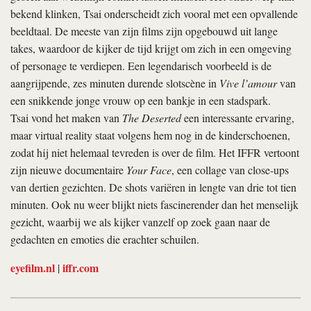
bekend klinken, Tsai onderscheidt zich vooral met een opvallende
beeldtaal. De meeste van zijn films zijn opgebouwd uit lange
takes, waardoor de kijker de tijd krijgt om zich in een omgeving
of personage te verdiepen. Een legendarisch voorbeeld is de
aangrijpende, zes minuten durende slotscène in
Vive l’amour
van
een snikkende jonge vrouw op een bankje in een stadspark.
Tsai vond het maken van
The Deserted
een interessante ervaring,
maar virtual reality staat volgens hem nog in de kinderschoenen,
zodat hij niet helemaal tevreden is over de film. Het IFFR vertoont
zijn nieuwe documentaire
Your Face
, een collage van close-ups
van dertien gezichten. De shots variëren in lengte van drie tot tien
minuten. Ook nu weer blijkt niets fascinerender dan het menselijk
gezicht, waarbij we als kijker vanzelf op zoek gaan naar de
gedachten en emoties die erachter schuilen.
eyefilm.nl
iffr.com
|