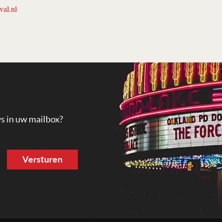
val.nl
ws in uw mailbox?