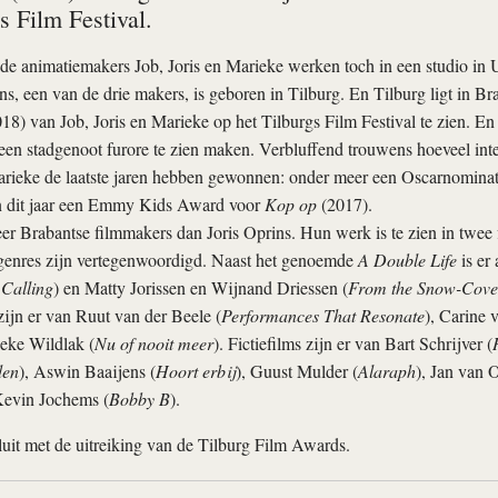
s Film Festival.
e animatiemakers Job, Joris en Marieke werken toch in een studio in U
ns, een van de drie makers, is geboren in Tilburg. En Tilburg ligt in Br
18) van Job, Joris en Marieke op het Tilburgs Film Festival te zien. E
een stadgenoot furore te zien maken. Verbluffend trouwens hoeveel inte
Marieke de laatste jaren hebben gewonnen: onder meer een Oscarnomina
n dit jaar een Emmy Kids Award voor
Kop op
(2017).
er Brabantse filmmakers dan Joris Oprins. Hun werk is te zien in twee
 genres zijn vertegenwoordigd. Naast het genoemde
A Double Life
is er
 Calling
) en Matty Jorissen en Wijnand Driessen (
From the Snow-Cover
ijn er van Ruut van der Beele (
Performances That Resonate
), Carine 
eke Wildlak (
Nu of nooit meer
). Fictiefilms zijn er van Bart Schrijver (
den
), Aswin Baaijens (
Hoort erbij
), Guust Mulder (
Alaraph
), Jan van 
Kevin Jochems (
Bobby B
).
sluit met de uitreiking van de Tilburg Film Awards.