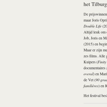
het Tilburg
De prijswinnend
maar Joris Opri
Double Life
(20
Altijd leuk om 
Job, Joris en 
(2015) en begi
Maar er zijn me
zes films. Alle
Kuipers (
Finity
documentaires z
overal
) en Mari
de Vet (
90 gra
familières
) en 
Het festival be