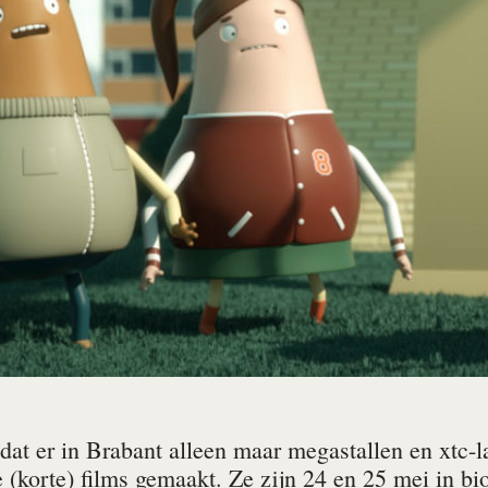
dat er in Brabant alleen maar megastallen en xtc-l
 (korte) films gemaakt. Ze zijn 24 en 25 mei in bi