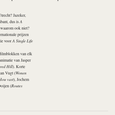
trecht? Jazeker,
abant, dus is
A
n waarom ook niet?
rnationale prijzen
tie voor
A Single Life
 filmblokken van elk
 animatie van Jasper
ed Hill
). Korte
van Vugt (
Wonen
Hou vast
), Jochem
Ooijen (
Routes