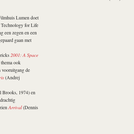
. Filmhuis Lumen doet
l Technology for Life
ang een zegen en een
 gepaard gaan met
bricks
2001: A Space
t thema ook
h vooruitgang de
is
(Andrej
 Brooks, 1974) en
ndrachtig
 zien
Arrival
(Dennis