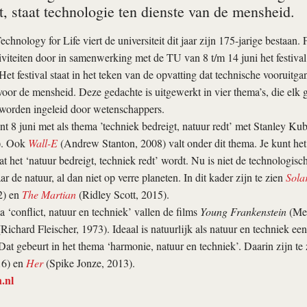
gt, staat technologie ten dienste van de mensheid.
echnology for Life viert de universiteit dit jaar zijn 175-jarige bestaan
iviteiten door in samenwerking met de TU van 8 t/m 14 juni het festiva
 Het festival staat in het teken van de opvatting dat technische vooruitg
voor de mensheid. Deze gedachte is uitgewerkt in vier thema’s, die elk
 worden ingeleid door wetenschappers.
ent 8 juni met als thema ’techniek bedreigt, natuur redt’ met Stanley Ku
). Ook
Wall-E
(Andrew Stanton, 2008) valt onder dit thema. Je kunt he
t het ‘natuur bedreigt, techniek redt’ wordt. Nu is niet de technologisc
 de natuur, al dan niet op verre planeten. In dit kader zijn te zien
Solar
2) en
The Martian
(Ridley Scott, 2015).
 ‘conflict, natuur en techniek’ vallen de films
Young Frankenstein
(Mel
Richard Fleischer, 1973). Ideaal is natuurlijk als natuur en techniek ee
t gebeurt in het thema ‘harmonie, natuur en techniek’. Daarin zijn te
16) en
Her
(Spike Jonze, 2013).
.nl