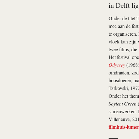
in Delft li
Onder de titel T
mee aan de fest
te organiseren.
vloek kan zijn 
twee films, die
Het festival op
Odyssey
(1968
omdraaien, zoda
boosdoener, maar
Tarkovski, 197
Onder het thema
Soylent Green
(
samenwerken. Da
Villeneuve, 20
filmhuis-lumen