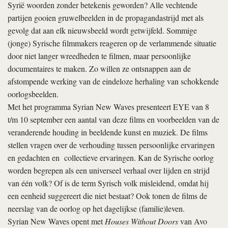
Syrië woorden zonder betekenis geworden? Alle vechtende
partijen gooien gruwelbeelden in de propagandastrijd met als
gevolg dat aan elk nieuwsbeeld wordt getwijfeld. Sommige
(jonge) Syrische filmmakers reageren op de verlammende situatie
door niet langer wreedheden te filmen, maar persoonlijke
documentaires te maken. Zo willen ze ontsnappen aan de
afstompende werking van de eindeloze herhaling van schokkende
oorlogsbeelden.
Met het programma Syrian New Waves presenteert EYE van 8
t/m 10 september een aantal van deze films en voorbeelden van de
veranderende houding in beeldende kunst en muziek. De films
stellen vragen over de verhouding tussen persoonlijke ervaringen
en gedachten en collectieve ervaringen. Kan de Syrische oorlog
worden begrepen als een universeel verhaal over lijden en strijd
van één volk? Of is de term Syrisch volk misleidend, omdat hij
een eenheid suggereert die niet bestaat? Ook tonen de films de
neerslag van de oorlog op het dagelijkse (familie)leven.
Syrian New Waves opent met
Houses Without Doors
van Avo