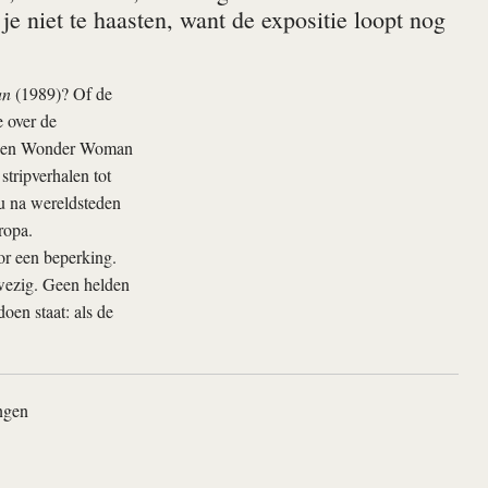
 niet te haasten, want de expositie loopt nog
an
(1989)? Of de
e over de
sh en Wonder Woman
tripverhalen tot
nu na wereldsteden
ropa.
or een beperking.
wezig. Geen helden
en staat: als de
ingen