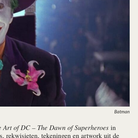
Batman
 Art of DC – The Dawn of Superheroes
in
, rekwisieten, tekeningen en artwork uit de