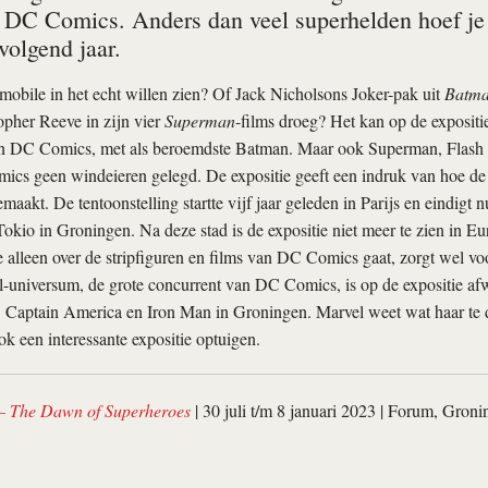
 DC Comics. Anders dan veel superhelden hoef je je
 volgend jaar.
tmobile in het echt willen zien? Of Jack Nicholsons Joker-pak uit
Batm
opher Reeve in zijn vier
Superman
-films droeg? Het kan op de expositi
an DC Comics, met als beroemdste Batman. Maar ook Superman, Fla
s geen windeieren gelegd. De expositie geeft een indruk van hoe de s
maakt. De tentoonstelling startte vijf jaar geleden in Parijs en eindigt 
okio in Groningen. Na deze stad is de expositie niet meer te zien in Eu
e alleen over de stripfiguren en films van DC Comics gaat, zorgt wel vo
l-universum, de grote concurrent van DC Comics, is op de expositie af
 Captain America en Iron Man in Groningen. Marvel weet wat haar te do
 een interessante expositie optuigen.
– The Dawn of Superheroes
| 30 juli t/m 8 januari 2023 | Forum, Gron