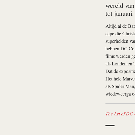
wereld van
tot januari
Altijd al de Ba
cape die Christ
superhelden v
hebben DC Comic
films werden ge
als Londen en T
Dat de expositi
Het hele Marve
als Spider-Man,
wiedeweerga ook
The Art of DC 