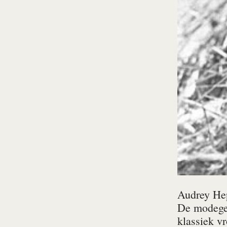
Audrey Hepb
De modegel
klassiek v