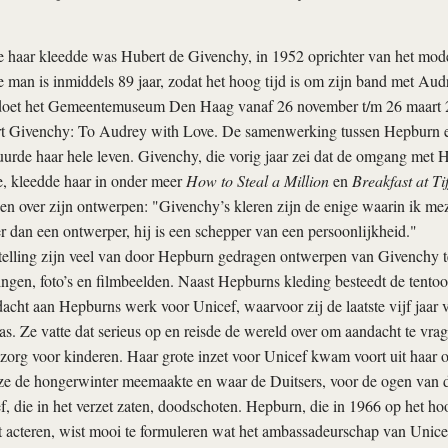
e haar kleedde was Hubert de Givenchy, in 1952 oprichter van het mod
 man is inmiddels 89 jaar, zodat het hoog tijd is om zijn band met Au
 doet het Gemeentemuseum Den Haag vanaf 26 november t/m 26 maart 
rt Givenchy: To Audrey with Love. De samenwerking tussen Hepburn
uurde haar hele leven. Givenchy, die vorig jaar zei dat de omgang met 
e, kleedde haar in onder meer
How to Steal a Million
en
Breakfast at Ti
en over zijn ontwerpen: "Givenchy’s kleren zijn de enige waarin ik me
er dan een ontwerper, hij is een schepper van een persoonlijkheid."
telling zijn veel van door Hepburn gedragen ontwerpen van Givenchy t
ingen, foto’s en filmbeelden. Naast Hepburns kleding besteedt de tentoo
dacht aan Hepburns werk voor Unicef, waarvoor zij de laatste vijf jaar 
. Ze vatte dat serieus op en reisde de wereld over om aandacht te vra
org voor kinderen. Haar grote inzet voor Unicef kwam voort uit haar o
e de hongerwinter meemaakte en waar de Duitsers, voor de ogen van de 
, die in het verzet zaten, doodschoten. Hepburn, die in 1966 op het ho
 acteren, wist mooi te formuleren wat het ambassadeurschap van Unice