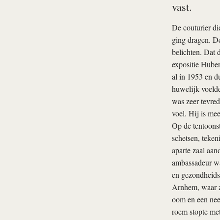
vast.
De couturier di
ging dragen. De
belichten. Dat
expositie Hube
al in 1953 en d
huwelijk voeld
was zeer tevred
voel. Hij is me
Op de tentoons
schetsen, teken
aparte zaal aan
ambassadeur was
en gezondheidsz
Arnhem, waar z
oom en een neef
roem stopte met