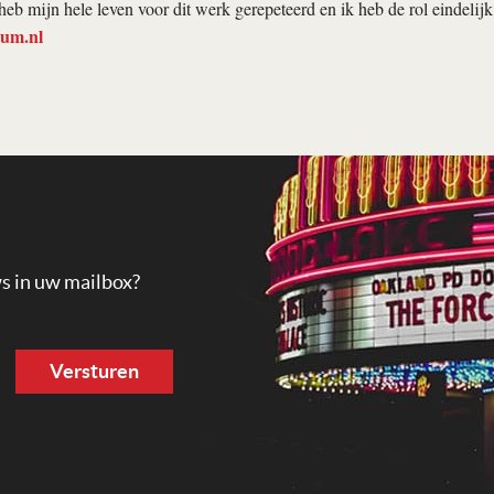
heb mijn hele leven voor dit werk gerepeteerd en ik heb de rol eindelij
um.nl
ws in uw mailbox?