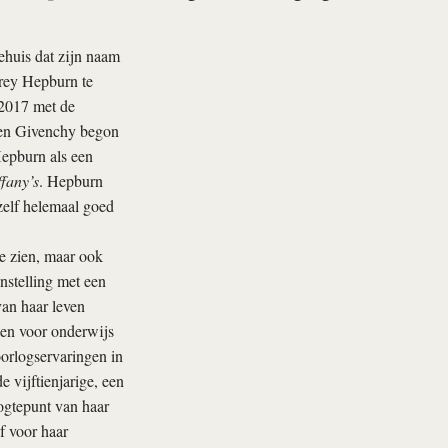
ehuis dat zijn naam
drey Hepburn te
2017 met de
 en Givenchy begon
Hepburn als een
ffany’s
. Hepburn
zelf helemaal goed
e zien, maar ook
nstelling met een
van haar leven
gen voor onderwijs
orlogservaringen in
vijftienjarige, een
ogtepunt van haar
f voor haar