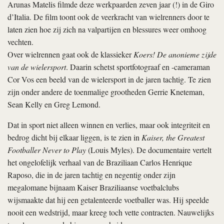
Arunas Matelis filmde deze werkpaarden zeven jaar (!) in de Giro
d’Italia. De film toont ook de veerkracht van wielrenners door te
laten zien hoe zij zich na valpartijen en blessures weer omhoog
vechten.
Over wielrennen gaat ook de klassieker
Koers! De anonieme zijde
van de wielersport
. Daarin schetst sportfotograaf en -cameraman
Cor Vos een beeld van de wielersport in de jaren tachtig. Te zien
zijn onder andere de toenmalige grootheden Gerrie Kneteman,
Sean Kelly en Greg Lemond.
Dat in sport niet alleen winnen en verlies, maar ook integriteit en
bedrog dicht bij elkaar liggen, is te zien in
Kaiser, the Greatest
Footballer Never to Play
(Louis Myles). De documentaire vertelt
het ongelofelijk verhaal van de Braziliaan Carlos Henrique
Raposo, die in de jaren tachtig en negentig onder zijn
megalomane bijnaam Kaiser Braziliaanse voetbalclubs
wijsmaakte dat hij een getalenteerde voetballer was. Hij speelde
nooit een wedstrijd, maar kreeg toch vette contracten. Nauwelijks