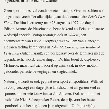
te geloven, maar de bizarre waarheid.
Geen sportfilmfestival zonder zoete nostalgie. Over misschien wel
de grootste voetballer aller tijden gaat de documentaire
Pele’s Last
Show
. De film keert terug naar 28 augustus 1977, de dag dat
Edison Arantes do Nascimento, beter bekend als Pele, zijn laatste
wedstrijd speelde. Volop nostalgie ook in
Willem
, een
documentaire van David Kleijwegt over Willem van Hanegem.
De jaren tachtig keren terug in
John McEnroe: In the Realm of
Perfection
(Julien Faraut), een beeldessay over de tennisser met de
legendarische woede-uitbarstingen. De film toont de explosieve
McEnroe, maar richt zich vooral op zijn, vaak in slow motion
getoonde, perfecte bewegingen en slagtechniek.
Natuurlijk wordt er ook gepraat over sport en sportfilms. Wilfried
de Jong verzorgt een dagelijkse talkshow met als gasten veel ex-
sporters, onder wie tourwinnaar Jan Janssen. Ook wordt op het
festival de Nico Scheepmaker Beker, de prijs voor het beste
sportboek van het afgelopen jaar, uitgereikt. Uit bijna vijftig