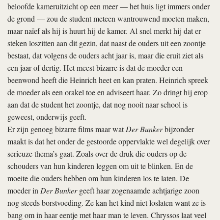
beloofde kamer­uitzicht op een meer — het huis ligt immers onder
de grond — zou de student meteen wantrouwend moeten maken,
maar naïef als hij is huurt hij de kamer. Al snel merkt hij dat er
steken loszitten aan dit gezin, dat naast de ouders uit een zoontje
bestaat, dat volgens de ouders acht jaar is, maar die eruit ziet als
een jaar of dertig. Het meest bizarre is dat de moeder een
beenwond heeft die Heinrich heet en kan praten. Heinrich spreek
de moeder als een orakel toe en adviseert haar. Zo dringt hij erop
aan dat de student het zoontje, dat nog nooit naar school is
geweest, onderwijs geeft.
Er zijn genoeg bizarre films maar wat
Der Bunker
bijzonder
maakt is dat het onder de gestoorde oppervlakte wel degelijk over
serieuze thema’s gaat. Zoals over de druk die ouders op de
schouders van hun kinderen leggen om uit te blinken. En de
moeite die ouders hebben om hun kinderen los te laten. De
moeder in
Der Bunker
geeft haar zogenaamde achtjarige zoon
nog steeds borstvoeding. Ze kan het kind niet loslaten want ze is
bang om in haar eentje met haar man te leven. Chryssos laat veel