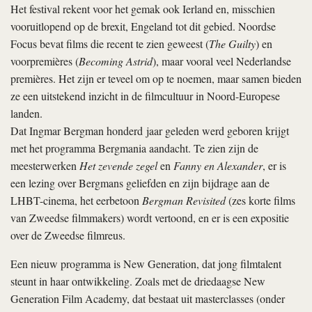
Het festival rekent voor het gemak ook Ierland en, misschien
vooruitlopend op de brexit, Engeland tot dit gebied. Noordse
Focus bevat films die recent te zien geweest (
The Guilty
) en
voorpremières (
Becoming Astrid
), maar vooral veel Nederlandse
premières. Het zijn er teveel om op te noemen, maar samen bieden
ze een uitstekend inzicht in de filmcultuur in Noord-Europese
landen.
Dat Ingmar Bergman honderd jaar geleden werd geboren krijgt
met het programma Bergmania aandacht. Te zien zijn de
meesterwerken
Het zevende zegel
en
Fanny en Alexander
, er is
een lezing over Bergmans geliefden en zijn bijdrage aan de
LHBT-cinema, het eerbetoon
Bergman Revisited
(zes korte films
van Zweedse filmmakers) wordt vertoond, en er is een expositie
over de Zweedse filmreus.
Een nieuw programma is New Generation, dat jong filmtalent
steunt in haar ontwikkeling. Zoals met de driedaagse New
Generation Film Academy, dat bestaat uit masterclasses (onder