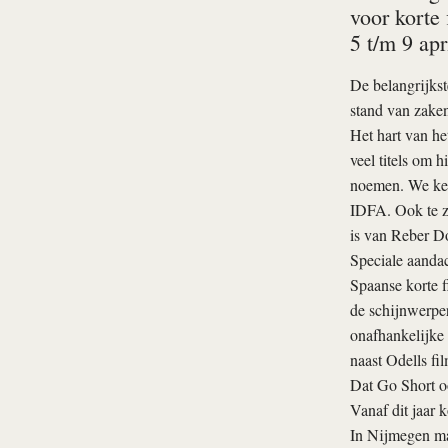
voor korte
5 t/m 9 apr
De belangrijkst
stand van zaken
Het hart van het
veel titels om 
noemen. We ke
IDFA. Ook te zi
is van Reber D
Speciale aandach
Spaanse korte f
de schijnwerper
onafhankelijke 
naast Odells fil
Dat Go Short oo
Vanaf dit jaar
In Nijmegen m