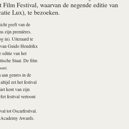
t Film Festival, waarvan de negende editie van
catie Lux), te bezoeken.
icht geeft van de
ms zijn premières.
og in). Uiteraard te
van Guido Hendrikx
e editie van het
tische Staat. De film
bani
.
m aan genres in de
ijd zet het festival
et kent van zijn
et festival vertoont
al tot Oscarfestival.
de Academy Awards.