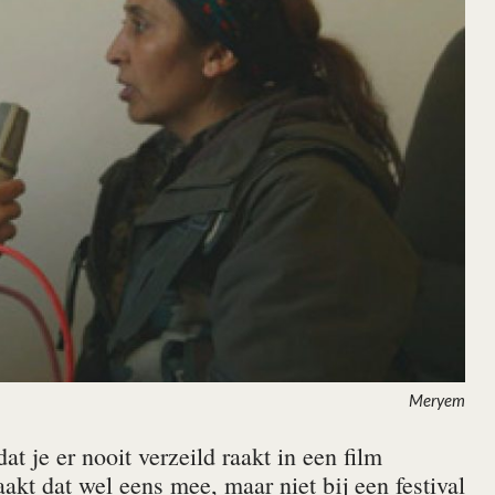
Meryem
at je er nooit verzeild raakt in een film
akt dat wel eens mee, maar niet bij een festival