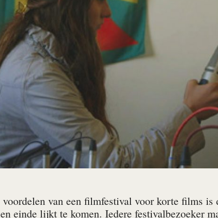
voordelen van een filmfestival voor korte films is d
n einde lijkt te komen. Iedere festivalbezoeker ma