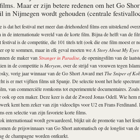
 films. Maar er zijn betere redenen om het Go Shor
il in Nijmegen wordt gehouden (centrale festivallo
e is dat het festival met meer dan driehonderd films een uitstekend overz
 in de internationale wereld van de korte film. Bijna de helft van de fil
 festival is de competitie, die 101 titels telt (ook die ene film moest er n
hier op te sommen, maar in elk geval moeten we
A Story About My Eyes
nnen de maker van
Stranger in Paradise
, de openingsfilm van de laatst
en in de competitie is
Meryem
, over de strijd van vrouwen tegen Islami
osky, vorig jaar winnaar van de Go Short Award met
The Sniper of Ko
t is er met vijftien films uit Spanje. De selectie toont het hele spectru
ilm, van commerciële romkoms tot experimentele documentaires. Zoals alt
 ook op een maker. Deze keer is dat de Zweed Jonas Odell. Wie hem ni
werk kent hem zeker van zijn videoclips voor U2 en Frans Ferdinand. H
ms een selectie van zijn favoriete korte films.
k internationaal wordt gewaardeerd, blijkt uit de promotie van het festiv
 komen de prijswinnaars van Go Short automatisch op de longlist van 
ag de champagne worden ontkurkt.