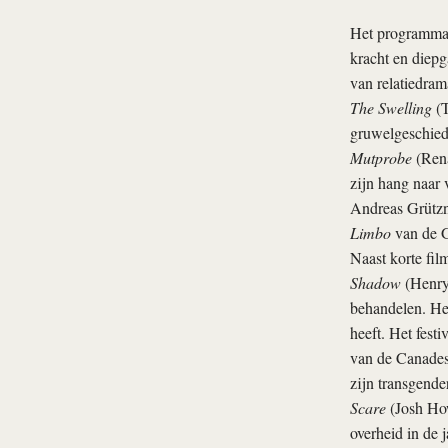
Het programma b
kracht en diepg
van relatiedram
The Swelling
(T
gruwelgeschiede
Mutprobe
(Rena
zijn hang naar 
Andreas Grützne
Limbo
van de G
Naast korte fil
Shadow
(Henry 
behandelen. Het
heeft. Het fes
van de Canades
zijn transgende
Scare
(Josh How
overheid in de j