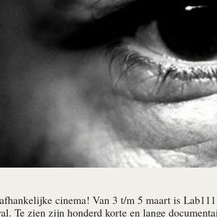
afhankelijke cinema! Van 3 t/m 5 maart is Lab111
al. Te zien zijn honderd korte en lange documentair