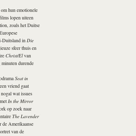
jn om hun emotionele
ilms lopen uiteen
ion, zoals het Duitse
 Europese
-­Duitsland in
Die
euze sfeer thuis en
ire
Christ/El
van
ig minuten durende
chodrama
Seat in
een vriend gaat
 nogal wat issues
 met
In the Mirror
ork op zoek naar
entaire
The Lavender
or de Amerikaanse
rtret van de