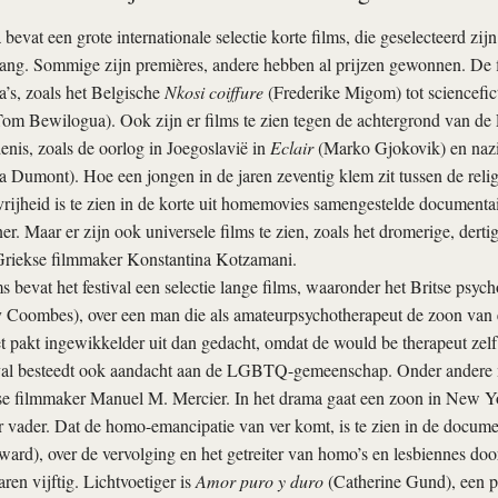
evat een grote internationale selectie korte films, die geselecteerd zi
ang. Sommige zijn premières, andere hebben al prijzen gewonnen. De f
a’s, zoals het Belgische
Nkosi coiffure
(Frederike Migom) tot sciencefict
om Bewilogua). Ook zijn er films te zien tegen de achtergrond van de
nis, zoals de oorlog in Joegoslavië in
Eclair
(Marko Gjokovik) en nazi
 Dumont). Hoe een jongen in de jaren zeventig klem zit tussen de religi
vrijheid is te zien in de korte uit homemovies samengestelde documenta
r. Maar er zijn ook universele films te zien, zoals het dromerige, dert
riekse filmmaker Konstantina Kotzamani.
ms bevat het festival een selectie lange films, waaronder het Britse psy
Coombes), over een man die als amateurpsychotherapeut de zoon van 
 pakt ingewikkelder uit dan gedacht, omdat de would be therapeut zelf
tival besteedt ook aandacht aan de LGBTQ-­gemeenschap. Onder andere
e filmmaker Manuel M. Mercier. In het drama gaat een zoon in New Y
r vader. Dat de homo-emancipatie van ver komt, is te zien in de docum
ard), over de vervolging en het getreiter van homo’s en lesbiennes do
aren vijftig. Lichtvoetiger is
Amor puro y duro
(Catherine Gund), een po