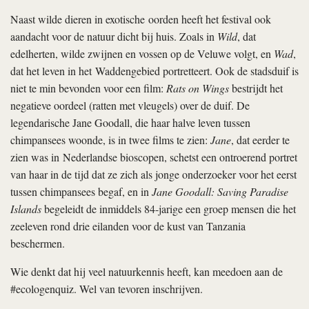
Naast wilde dieren in exotische oorden heeft het festival ook
aandacht voor de natuur dicht bij huis. Zoals in
Wild
, dat
edelherten, wilde zwijnen en vossen op de Veluwe volgt, en
Wad
,
dat het leven in het Waddengebied portretteert. Ook de stadsduif is
niet te min bevonden voor een film:
Rats on Wings
bestrijdt het
negatieve oordeel (ratten met vleugels) over de duif. De
legendarische Jane Goodall, die haar halve leven tussen
chimpansees woonde, is in twee films te zien:
Jane
, dat eerder te
zien was in Nederlandse bioscopen, schetst een ontroerend portret
van haar in de tijd dat ze zich als jonge onderzoeker voor het eerst
tussen chimpansees begaf, en in
Jane Goodall: Saving Paradise
Islands
begeleidt de inmiddels 84-jarige een groep mensen die het
zeeleven rond drie eilanden voor de kust van Tanzania
beschermen.
Wie denkt dat hij veel natuurkennis heeft, kan meedoen aan de
#ecologenquiz. Wel van tevoren inschrijven.