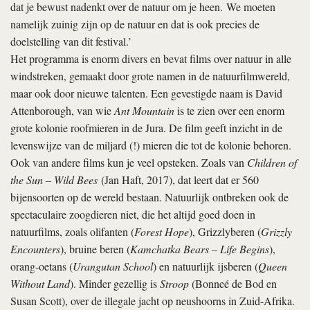
dat je bewust nadenkt over de natuur om je heen. We moeten
namelijk zuinig zijn op de natuur en dat is ook precies de
doelstelling van dit festival.’
Het programma is enorm divers en bevat films over natuur in alle
windstreken, gemaakt door grote namen in de natuurfilmwereld,
maar ook door nieuwe talenten. Een gevestigde naam is David
Attenborough, van wie
Ant Mountain
is te zien over een enorm
grote kolonie roofmieren in de Jura. De film geeft inzicht in de
levenswijze van de miljard (!) mieren die tot de kolonie behoren.
Ook van andere films kun je veel opsteken. Zoals van
Children of
the Sun – Wild Bees
(Jan Haft, 2017), dat leert dat er 560
bijensoorten op de wereld bestaan. Natuurlijk ontbreken ook de
spectaculaire zoogdieren niet, die het altijd goed doen in
natuurfilms, zoals olifanten (
Forest Hope
), Grizzlyberen (
Grizzly
Encounters
), bruine beren (
Kamchatka Bears – Life Begins
),
orang-oetans (
Urangutan School
) en natuurlijk ijsberen (
Queen
Without Land
). Minder gezellig is
Stroop
(Bonneé de Bod en
Susan Scott), over de illegale jacht op neushoorns in Zuid-Afrika.