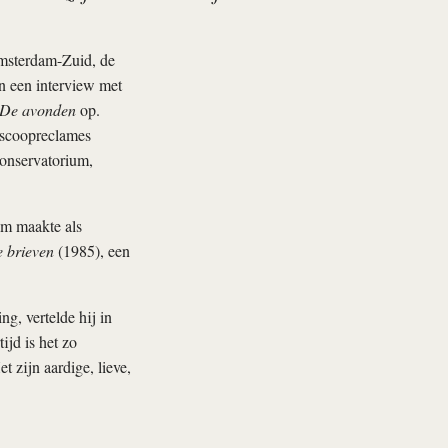
Amsterdam-Zuid, de
in een interview met
De avonden
op.
oscoopreclames
conservatorium,
aam maakte als
e brieven
(1985), een
g, vertelde hij in
ijd is het zo
t zijn aardige, lieve,