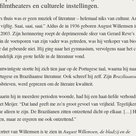
filmtheaters en culturele instellingen.
s thuis was er geen muziek of literatuur – helemaal niks van cultuur. 
n vijftig. Saai, saai, saai.” Aldus de in 1936 geboren August Willemsen 
 2003. Zijn herinnering roept de deprimerende sfeer van Gerard Reve’s
in de voetsporen van zijn vader was getreden, was hij verkoper van bi
dat gebeurde niet. Hij ging naar het gymnasium, vervolgens naar het 
ndelijk zijn grote liefde in de literatuur vond.
ntwintigste stortte hij zich tien jaar op de Portugese taal, waarna hij n
tugese en Braziliaanse literatuur. Ook schreef hij zelf. Zijn
Braziliaans
sbrieven, werd geprezen om de literaire kwaliteit.
aarin hij in meerdere perioden woonde, had hij een haat-liefde verhoudin
et Meijer. “Dat land geeft me zo’n groot gevoel van vrijheid. Tegelijkert
 alleen te zijn. De Brazilianen zitten ontzettend dicht op elkaar. […] He
en, maar ze ergeren me ook ontzettend.”
ortret van Willemsen is te zien in
August Willemsen, de bladzij en de