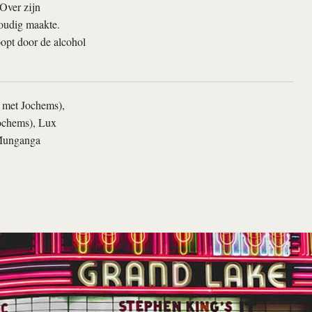
Over zijn
voudig maakte.
opt door de alcohol
A met Jochems),
ochems), Lux
 Munganga