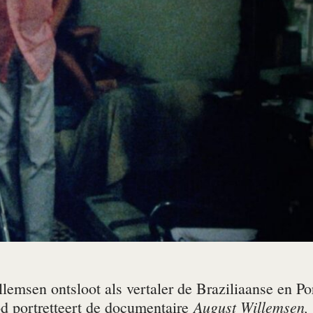
emsen ontsloot als vertaler de Braziliaanse en Por
August Willemsen, 
od portretteert de documentaire