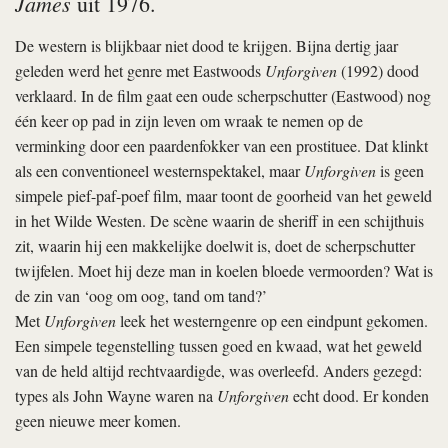
James
uit 1976.
De western is blijkbaar niet dood te krijgen. Bijna dertig jaar
geleden werd het genre met Eastwoods
Unforgiven
(1992) dood
verklaard. In de film gaat een oude scherpschutter (Eastwood) nog
één keer op pad in zijn leven om wraak te nemen op de
verminking door een paardenfokker van een prostituee. Dat klinkt
als een conventioneel westernspektakel, maar
Unforgiven
is geen
simpele pief-paf-poef film, maar toont de goorheid van het geweld
in het Wilde Westen. De scène waarin de sheriff in een schijthuis
zit, waarin hij een makkelijke doelwit is, doet de scherpschutter
twijfelen. Moet hij deze man in koelen bloede vermoorden? Wat is
de zin van ‘oog om oog, tand om tand?’
Met
Unforgiven
leek het westerngenre op een eindpunt gekomen.
Een simpele tegenstelling tussen goed en kwaad, wat het geweld
van de held altijd rechtvaardigde, was overleefd. Anders gezegd:
types als John Wayne waren na
Unforgiven
echt dood. Er konden
geen nieuwe meer komen.