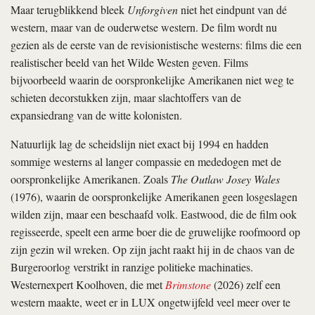
Maar terugblikkend bleek
Unforgiven
niet het eindpunt van dé
western, maar van de ouderwetse western. De film wordt nu
gezien als de eerste van de revisionistische westerns: films die een
realistischer beeld van het Wilde Westen geven. Films
bijvoorbeeld waarin de oorspronkelijke Amerikanen niet weg te
schieten decorstukken zijn, maar slachtoffers van de
expansiedrang van de witte kolonisten.
Natuurlijk lag de scheidslijn niet exact bij 1994 en hadden
sommige westerns al langer compassie en mededogen met de
oorspronkelijke Amerikanen. Zoals
The Outlaw Josey Wales
(1976), waarin de oorspronkelijke Amerikanen geen losgeslagen
wilden zijn, maar een beschaafd volk. Eastwood, die de film ook
regisseerde, speelt een arme boer die de gruwelijke roofmoord op
zijn gezin wil wreken. Op zijn jacht raakt hij in de chaos van de
Burgeroorlog verstrikt in ranzige politieke machinaties.
Westernexpert Koolhoven, die met
Brimstone
(2026) zelf een
western maakte, weet er in LUX ongetwijfeld veel meer over te