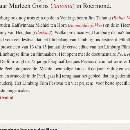
Antonia
ar Marleen Gorris (
) in Roermond.
urg ook nog trots zijn op de in Venlo geboren Jim Taihuttu (
Rabat
,
W
uden Kalfwinnaar Michiel ten Horn (
Aanmodderfakker
) en de in Hee
emy van Heugten (
Gluckauf
). Welke provincie zegt Limburg dat na? In
jd voor een festival dat het filmbelang van Limburg onderstreept. Fil
presenteert van 13 t/m 15 januari de eerste editie van het Limburg Film F
n Limburgse films en filmmakers. Het opent met de documentaire
Portret
e film volgt de 75-jarige fotograaf Jacques Peeters die in het verre ve
e Peel fotografeerde. Met de toenmalige foto’s uit de jaren vijftig en ze
ren en armoede in de Peel, gaat hij terug naar het gebied, dat nu gedom
ouderij. Het Limburg Film Festival telt vier prijzen: voor beste speelfi
este jonge maker.
ival.nl
ven door
Jos van der Burg