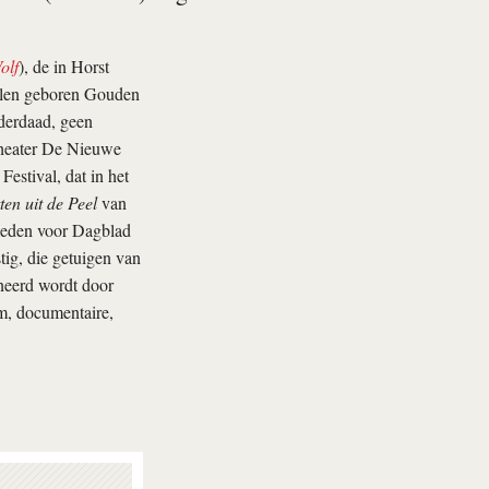
olf
), de in Horst
rlen geboren Gouden
derdaad, geen
mtheater De Nieuwe
estival, dat in het
ten uit de Peel
van
rleden voor Dagblad
stig, die getuigen van
ineerd wordt door
lm, documentaire,