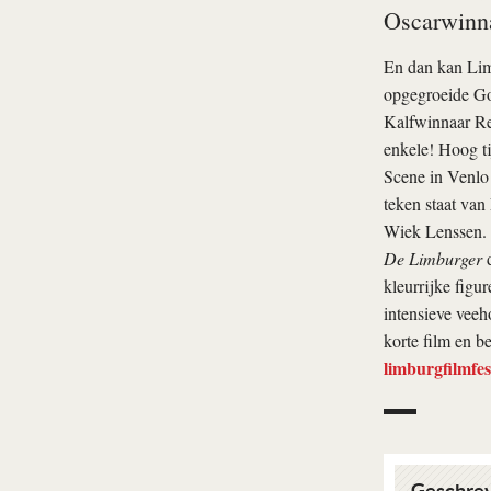
Oscarwinna
En dan kan Limb
opgegroeide Go
Kalfwinnaar R
enkele! Hoog ti
Scene in Venlo 
teken staat va
Wiek Lenssen. D
De Limburger
d
kleurrijke figu
intensieve veeh
korte film en b
limburgfilmfest
Geschre