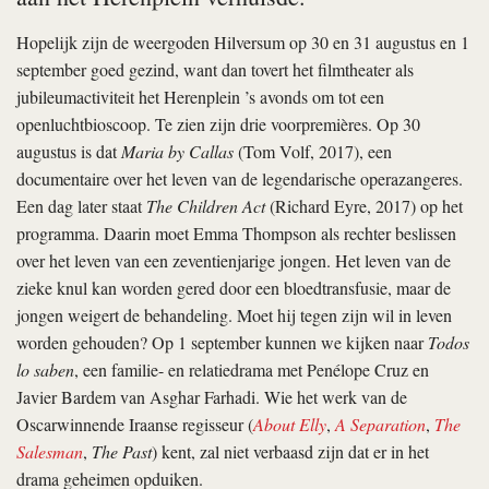
Hopelijk zijn de weergoden Hilversum op 30 en 31 augustus en 1
september goed gezind, want dan tovert het filmtheater als
jubileumactiviteit het Herenplein ’s avonds om tot een
openluchtbioscoop. Te zien zijn drie voorpremières. Op 30
augustus is dat
Maria by Callas
(Tom Volf, 2017), een
documentaire over het leven van de legendarische operazangeres.
Een dag later staat
The Children Act
(Richard Eyre, 2017) op het
programma. Daarin moet Emma Thompson als rechter beslissen
over het leven van een zeventienjarige jongen. Het leven van de
zieke knul kan worden gered door een bloedtransfusie, maar de
jongen weigert de behandeling. Moet hij tegen zijn wil in leven
worden gehouden? Op 1 september kunnen we kijken naar
Todos
lo saben
, een familie- en relatiedrama met Penélope Cruz en
Javier Bardem van Asghar Farhadi. Wie het werk van de
Oscarwinnende Iraanse regisseur (
About Elly
,
A Separation
,
The
Salesman
,
The Past
) kent, zal niet verbaasd zijn dat er in het
drama geheimen opduiken.