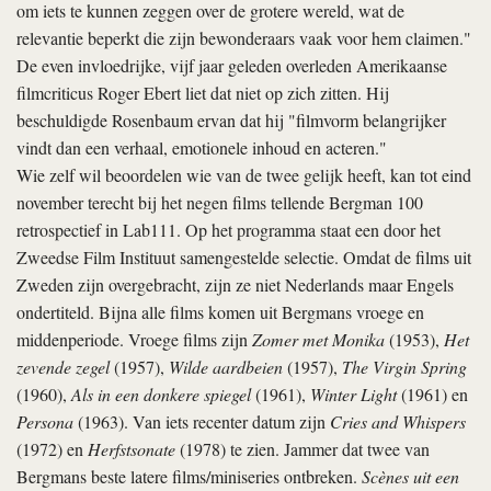
om iets te kunnen zeggen over de grotere wereld, wat de
relevantie beperkt die zijn bewonderaars vaak voor hem claimen."
De even invloedrijke, vijf jaar geleden overleden Amerikaanse
filmcriticus Roger Ebert liet dat niet op zich zitten. Hij
beschuldigde Rosenbaum ervan dat hij "filmvorm belangrijker
vindt dan een verhaal, emotionele inhoud en acteren."
Wie zelf wil beoordelen wie van de twee gelijk heeft, kan tot eind
november terecht bij het negen films tellende Bergman 100
retrospectief in Lab111. Op het programma staat een door het
Zweedse Film Instituut samengestelde selectie. Omdat de films uit
Zweden zijn overgebracht, zijn ze niet Nederlands maar Engels
ondertiteld. Bijna alle films komen uit Bergmans vroege en
middenperiode. Vroege films zijn
Zomer met Monika
(1953),
Het
zevende zegel
(1957),
Wilde aardbeien
(1957),
The Virgin Spring
(1960),
Als in een donkere spiegel
(1961),
Winter Light
(1961) en
Persona
(1963). Van iets recenter datum zijn
Cries and Whispers
(1972) en
Herfstsonate
(1978) te zien. Jammer dat twee van
Bergmans beste latere films/miniseries ontbreken.
Scènes uit een