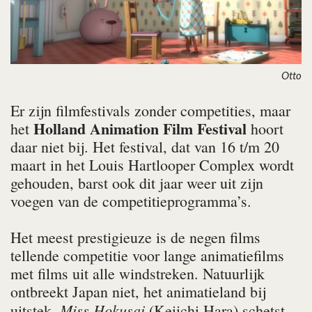
Otto
Er zijn filmfestivals zonder competities, maar
Holland Anima­tion Film Festival
het
hoort
daar niet bij. Het festival, dat van 16 t/m 20
maart in het Louis Hartlooper Complex wordt
gehouden, barst ook dit jaar weer uit zijn
voegen van de competitieprogramma’s.
Het meest prestigieuze is de negen films
tellende competitie voor lange animatiefilms
met films uit alle windstreken. Na­tuurlijk
ontbreekt Japan niet, het animatieland bij
Miss Hokusai
uitstek.
(Keiichi Hara) schetst