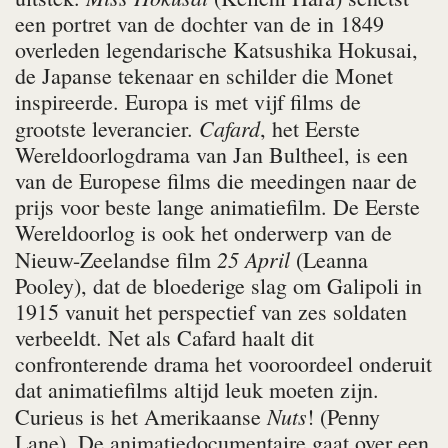
een portret van de dochter van de in 1849
overleden legendarische Katsushika Hoku­sai,
de Japanse tekenaar en schilder die Monet
inspireerde. Europa is met vijf films de
Cafard
grootste leverancier.
, het Eerste
Wereld­oorlogdrama van Jan Bultheel, is een
van de Europese films die meedingen naar de
prijs voor beste lange animatiefilm. De Eerste
Wereldoorlog is ook het onderwerp van de
25 April
Nieuw-Zeelandse film
(Leanna
Pooley), dat de bloederige slag om Galipoli in
1915 vanuit het perspectief van zes soldaten
verbeeldt. Net als Cafard haalt dit
confronterende drama het vooroordeel onderuit
dat animatiefilms altijd leuk moeten zijn.
Nuts
Curieus is het Amerikaanse
! (Penny
Lane). De animatiedocumentaire gaat over een