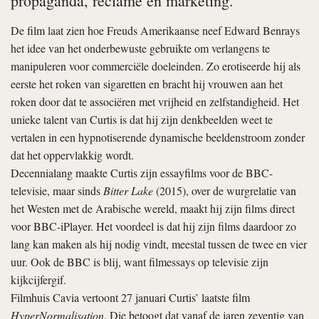
propaganda, reclame en marketing.
De film laat zien hoe Freuds Amerikaanse neef Edward Benrays
het idee van het onderbewuste gebruikte om verlangens te
manipuleren voor commerciële doeleinden. Zo erotiseerde hij als
eerste het roken van sigaretten en bracht hij vrouwen aan het
roken door dat te associëren met vrijheid en zelfstandigheid. Het
unieke talent van Curtis is dat hij zijn denkbeelden weet te
vertalen in een hypnotiserende dynamische beeldenstroom zonder
dat het oppervlakkig wordt.
Decennialang maakte Curtis zijn essayfilms voor de BBC-
televisie, maar sinds
Bitter Lake
(2015), over de wurgrelatie van
het Westen met de Arabische wereld, maakt hij zijn films direct
voor BBC-iPlayer. Het voordeel is dat hij zijn films daardoor zo
lang kan maken als hij nodig vindt, meestal tussen de twee en vier
uur. Ook de BBC is blij, want filmessays op televisie zijn
kijkcijfergif.
Filmhuis Cavia vertoont 27 januari Curtis’ laatste film
HyperNormalisation
. Die betoogt dat vanaf de jaren zeventig van