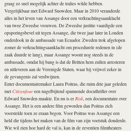
graag zo snel mogelijk achter de tralies wilde hebben.
Vergelijkbaar met Edward Snowden. Maar in 2010 veranderde
alles in het leven van Assange door een verkrachtingsaanklacht
van twee Zweedse vrouwen. De Zweedse justitie vaardigde een
opsporingsbevel uit tegen Assange, die twee jaar later in Londen
onderdook in de ambassade van Ecuador. Zweden trok afgelopen
zomer de verkrachtingsaanklacht om procedurele redenen in (de
zaak duurde te lang), maar Assange woont nog steeds in de
ambassade, omdat hij bang is dat de Britten hem zullen arresteren
en uitleveren aan de Verenigde Staten, waar hij vrijwel zeker in
de gevangenis zal verdwijnen.
Enter documentairemaker Laura Poitras, die ruim drie jaar geleden
met
Citizenfour
een nagelbijtend spannende docuthriller over
Edward Snowden maakte. En nu is er
Risk
, een documentaire over
Assange. Het is een andere film geworden dan Poitras zich
voorstelde toen ze eraan begon. Voor Poitras was Assange een
held die tijdens het maken van de film van zijn voetstuk donderde.
Wie wil zien hoe hard de val is, kan in de zeventien filmtheaters