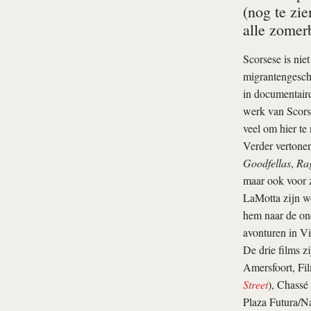
(nog te zie
alle zomerb
Scorsese is nie
migrantengeschi
in documentaire
werk van Scorse
veel om hier te
Verder vertonen
Goodfellas
,
Rag
maar ook voor z
LaMotta zijn wo
hem naar de on
avonturen in Vi
De drie films z
Amersfoort, Fi
Street
), Chassé
Plaza Futura/N