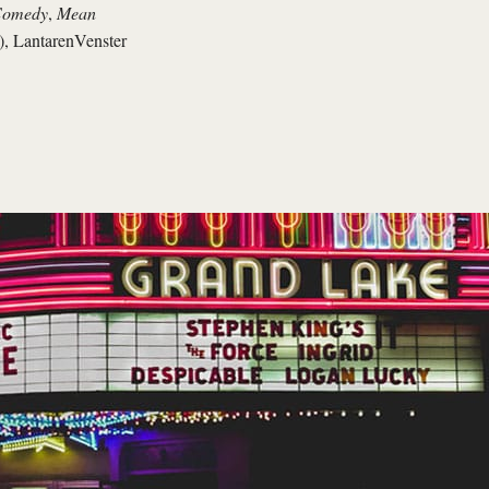
Comedy
,
Mean
), LantarenVenster