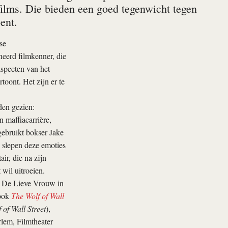
 films. Die bieden een goed tegenwicht tegen
ent.
se
neerd filmkenner, die
aspecten van het
toont. Het zijn er te
den gezien:
 maffiacarrière,
ebruikt bokser Jake
g slepen deze emoties
ir, die na zijn
wil uitroeien.
r De Lieve Vrouw in
(ook
The Wolf of Wall
 of Wall Street
),
rlem, Filmtheater