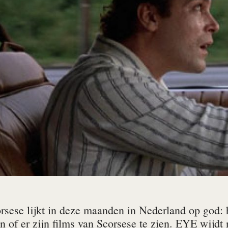
sese lijkt in deze maanden in Nederland op god: hi
 of er zijn films van Scorsese te zien. EYE wijdt 