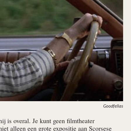
Goodfellas
j is overal. Je kunt geen filmtheater
niet alleen een grote expositie aan Scorsese