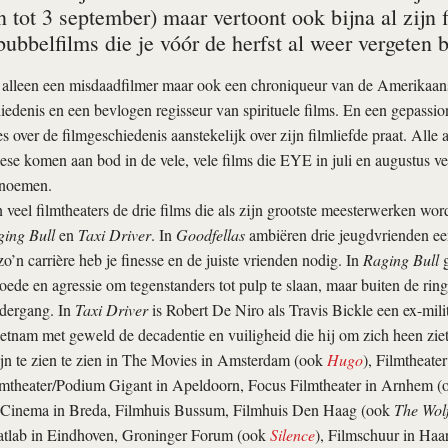
n tot 3 september) maar vertoont ook bijna al zijn
ubbelfilms die je vóór de herfst al weer vergeten b
t alleen een misdaadfilmer maar ook een chroniqueur van de Amerikaan
edenis en een bevlogen regisseur van spirituele films. En een gepassio
s over de filmgeschiedenis aanstekelijk over zijn filmliefde praat. Alle 
se komen aan bod in de vele, vele films die EYE in juli en augustus ver
 noemen.
 veel filmtheaters de drie films die als zijn grootste meesterwerken wor
ing Bull
en
Taxi Driver
. In
Goodfellas
ambiëren drie jeugdvrienden een
o’n carrière heb je finesse en de juiste vrienden nodig. In
Raging Bull
g
ede en agressie om tegenstanders tot pulp te slaan, maar buiten de rin
dergang. In
Taxi Driver
is Robert De Niro als Travis Bickle een ex-milita
etnam met geweld de decadentie en vuiligheid die hij om zich heen ziet 
ijn te zien te zien in The Movies in Amsterdam (ook
Hugo
), Filmtheate
lmtheater/Podium Gigant in Apeldoorn, Focus Filmtheater in Arnhem 
 Cinema in Breda, Filmhuis Bussum, Filmhuis Den Haag (ook
The Wolf
atlab in Eindhoven, Groninger Forum (ook
Silence
), Filmschuur in Haa