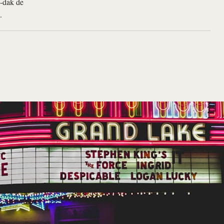
O-dak de
.