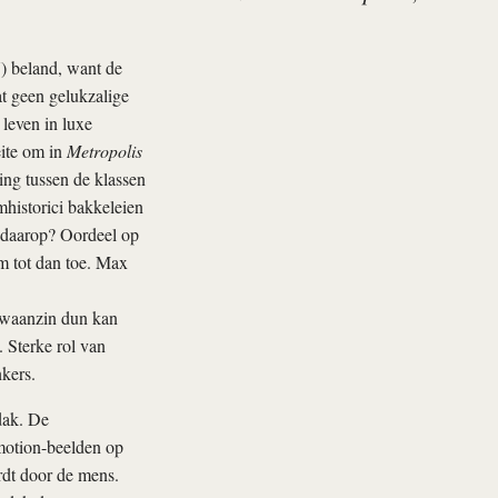
) beland, want de
at geen gelukzalige
leven in luxe
eite om in
Metropolis
ing tussen de klassen
mhistorici bakkeleien
ek daarop? Oordeel op
m tot dan toe. Max
n waanzin dun kan
. Sterke rol van
kers.
dak. De
motion-beelden op
rdt door de mens.