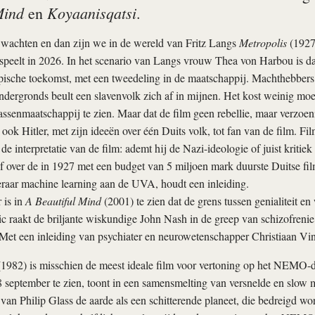
Mind
Koyaanisqatsi
en
.
 wachten en dan zijn we in de wereld van Fritz Langs
Metropolis
(1927
r speelt in 2026. In het scenario van Langs vrouw Thea von Harbou is d
ische toekomst, met een tweedeling in de maatschappij. Machthebbers 
dergronds beult een slavenvolk zich af in mijnen. Het kost weinig mo
lassenmaatschappij te zien. Maar dat de film geen rebellie, maar verzoen
ook Hitler, met zijn ideeën over één Duits volk, tot fan van de film. Fil
de interpretatie van de film: ademt hij de Nazi-ideologie of juist kriti
f over de in 1927 met een budget van 5 miljoen mark duurste Duitse fil
raar machine learning aan de UVA, houdt een inleiding.
 is in
A Beautiful Mind
(2001) te zien dat de grens tussen genialiteit e
pic raakt de briljante wiskundige John Nash in de greep van schizofrenie
Met een inleiding van psychiater en neurowetenschapper Christiaan Vin
1982) is misschien de meest ideale film voor vertoning op het NEMO-
 september te zien, toont in een samensmelting van versnelde en slow 
van Philip Glass de aarde als een schitterende planeet, die bedreigd wo