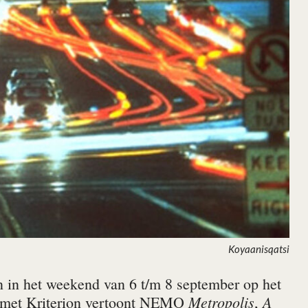
Koyaanisqatsi
n in het weekend van 6 t/m 8 september op het
Metropolis
A
 met Kriterion vertoont NEMO
,