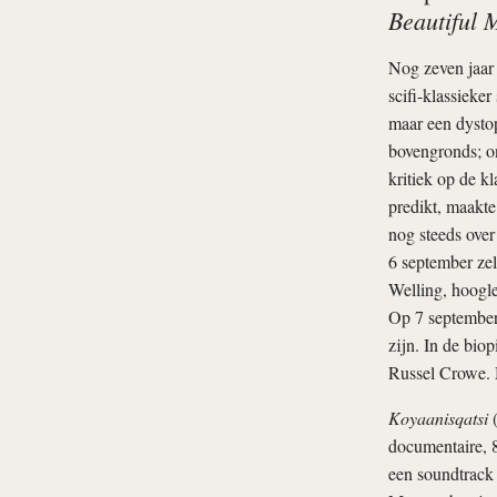
Beautiful 
Nog zeven jaar
scifi-klassieke
maar een dystop
bovengronds; on
kritiek op de k
predikt, maakte 
nog steeds over 
6 september zel
Welling, hoogle
Op 7 september
zijn. In de bio
Russel Crowe. 
Koyaanisqatsi
(
documentaire, 8
een soundtrack 