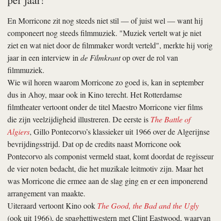
En Morricone zit nog steeds niet stil — of juist wel — want hij
componeert nog steeds filmmuziek. "Muziek vertelt wat je niet
ziet en wat niet door de filmmaker wordt verteld", merkte hij vorig
jaar in een interview in
de Filmkrant
op over de rol van
filmmuziek.
Wie wil horen waarom Morricone zo goed is, kan in september
dus in Ahoy, maar ook in Kino terecht. Het Rotterdamse
filmtheater vertoont onder de titel Maestro Morricone vier films
die zijn veelzijdigheid illustreren. De eerste is
The Battle of
Algiers
, Gillo Pontecorvo’s klassieker uit 1966 over de Algerijnse
bevrijdingsstrijd. Dat op de credits naast Morricone ook
Pontecorvo als componist vermeld staat, komt doordat de regisseur
de vier noten bedacht, die het muzikale leitmotiv zijn. Maar het
was Morricone die ermee aan de slag ging en er een imponerend
arrangement van maakte.
Uiteraard vertoont Kino ook
The Good, the Bad and the Ugly
(ook uit 1966), de spaghettiwestern met Clint Eastwood, waarvan