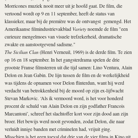
Morricones muziek nooit meer uit je hoofd gaat. De film, die
vertoond wordt op 9 en 11 september, heeft de status van
klassieker, maar bij de première was de ontvangst gemengd. Het
Amerikaanse filmindustrievakblad
Variety
noemde de film "een
curieuze mengelmoes van visuele trefzekerheid, dramatische
zwakte en aanstootgevend sadisme."
The Sicilian Clan
(Henri Verneuil, 1969) is de derde film. Te zien
op 16 en 18 september. In het gangsterdrama spelen de drie
grootste Franse filmsterren uit die tijd samen: Lino Ventura, Alain
Delon en Jean Gabin. De lijn tussen de film en de werkelijkheid
was tijdens de opnamen voor Delon flinterdun, want hij werd
verdacht van betrokkenheid bij de moord op zijn ex-lijfwacht
Stevan Markovic. ‘Als ik vermoord word, is het voor honderd
procent de schuld van Alain Delon en zijn godfather Francois
Marcantoni’, schreef het slachtoffer kort voor zijn dood aan zijn
broer. Het bewijs werd nooit gevonden, zodat Delon, die naar
verluidt innige banden met criminelen had, vrijuit ging.
Misschien is het geen toeval dat drie van de vier films in Kino uit