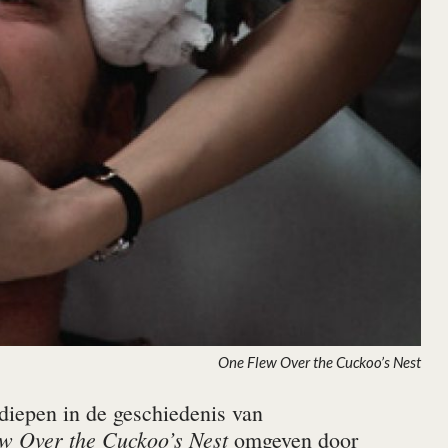
One Flew Over the Cuckoo’s Nest
rdiepen in de geschiedenis van
w Over the Cuckoo’s Nest
omgeven door