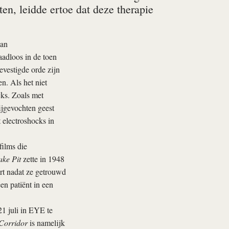
ten, leidde ertoe dat deze therapie
van
aadloos in de toen
evestigde orde zijn
. Als het niet
ks. Zoals met
rijgevochten geest
t electroshocks in
ilms die
ke Pit
zette in 1948
ort nadat ze getrouwd
n patiënt in een
21 juli in EYE te
Corridor
is namelijk