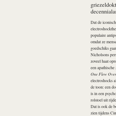
griezeldokt
decenniala
Dat de iconisch
electroshockthe
populaire antip
omdat ze mense
goedschiks gaa
Nicholsons pe
zoveel haat opro
een apathische 
One Flew Over 
electroshocks a
de toon: een do
is in een psych
rolstoel uit rij
Dat is ook de 
zien tijdens Ci