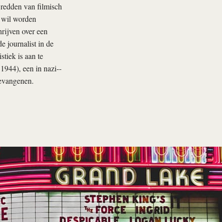
 redden van filmisch
j wil worden
hrijven over een
 journalist in de
stiek is aan te
944), een in nazi-­
gevangenen.