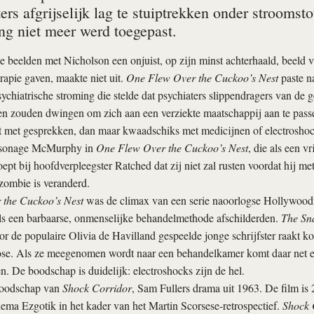
ers afgrijselijk lag te stuiptrekken onder stroomsto
ng niet meer werd toegepast.
e beelden met Nicholson een onjuist, op zijn minst achterhaald, beeld 
rapie gaven, maakte niet uit.
One Flew Over the Cuckoo’s Nest
paste n
sychiatrische stroming die stelde dat psychiaters slippendragers van de g
n zouden dwingen om zich aan een verziekte maatschappij aan te passen
t met gesprekken, dan maar kwaadschiks met medicijnen of electroshoc
rsonage McMurphy in
One Flew Over the Cuckoo’s Nest
, die als een v
ept bij hoofdverpleegster Ratched dat zij niet zal rusten voordat hij me
zombie is veranderd.
the Cuckoo’s Nest
was de climax van een serie naoorlogse Hollywoodf
ls een barbaarse, onmenselijke behandelmethode afschilderden.
The Sna
or de populaire Olivia de Havilland gespeelde jonge schrijfster raakt k
ose. Als ze meegenomen wordt naar een behandelkamer komt daar net ee
den. De boodschap is duidelijk: electroshocks zijn de hel.
boodschap van
Shock Corridor
, Sam Fullers drama uit 1963. De film is 
nema Ezgotik in het kader van het Martin Scorsese-retrospectief.
Shock 