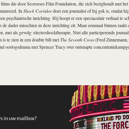
 films die door Scorseses Film Foundation, die zich bezighoudt met het
estaureerd. In
Shock Corridor
doet een journalist of hij gek is, omdat hi
n psychiatrische inrichting. Hij hoopt er een spectaculair verhaal te sc
de dader misschien in deze inrichting zit. Maar eenmaal binnen raakt de
 met als gevolg: electroshocktherapie. Niet alle participerende journali
 is te zien in een double bill met
The Seventh Cross
(Fred Zinnemann, 1
end oorlogsdrama met Spencer Tracy over ontsnapte concentratiekamp
ws in uw mailbox?